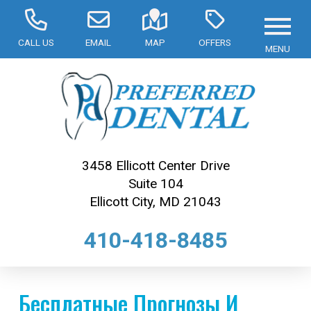
CALL US
EMAIL
MAP
OFFERS
MENU
3458 Ellicott Center Drive
Suite 104
Ellicott City, MD 21043
410-418-8485
Бесплатные Прогнозы И