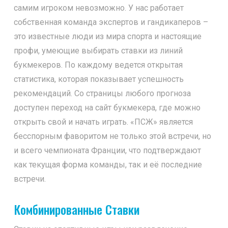
самим игроком невозможно. У нас работает
собственная команда экспертов и гандикаперов –
это известные люди из мира спорта и настоящие
профи, умеющие выбирать ставки из линий
букмекеров. По каждому ведется открытая
статистика, которая показывает успешность
рекомендаций. Со страницы любого прогноза
доступен переход на сайт букмекера, где можно
открыть свой и начать играть. «ПСЖ» является
бесспорным фаворитом не только этой встречи, но
и всего чемпионата Франции, что подтверждают
как текущая форма команды, так и её последние
встречи.
Комбинированные Ставки