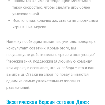
Шансы также имеют тенденцию меняться с
такой скоростью, чтобы сделать игру более
увлекательной.
Исключение, конечно же, ставки на спортивные
игры в Live вкрсии.
Новичку необходим наставник, учитель, поводырь,
консультант, советчик. Кроме этого, вы
почувствуете действительно яркие и волнующие”
“переживания, поддерживая любимую команду
или игрока, и осознавая, что их победа – это и ваш
выигрыш. Ставки на спорт по праву считаются
одним из самых увлекательных азартных
развлечений.
Экзотическая Версия «ставок Дня»: