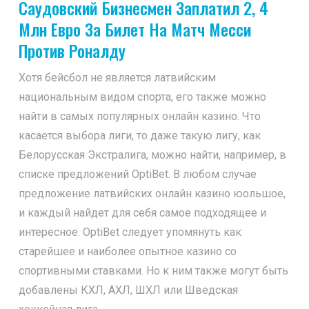
Саудовский Бизнесмен Заплатил 2, 4
Млн Евро За Билет На Матч Месси
Против Роналду
Хотя бейсбол не является латвийским
национальным видом спорта, его также можно
найти в самых популярных онлайн казино. Что
касается выбора лиги, то даже такую ​​лигу, как
Белорусская Экстралига, можно найти, например, в
списке предложений OptiBet. В любом случае
предложение латвийских онлайн казино юольшое,
и каждый найдет для себя самое подходящее и
интересное. OptiBet следует упомянуть как
старейшее и наиболее опытное казино со
спортивными ставками. Но к ним также могут быть
добавлены КХЛ, АХЛ, ШХЛ или Шведская