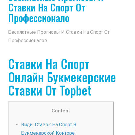
Ставки На Спорт От
Профессионало
Бесплатные Прогнозы И Ставки На Спорт От
Профессионалов
Ставки На Спорт
Онлайн Букмекерские
Ставки От Topbet
Content
Виды Ставок На Спорт В
Букмекерской Конторе: