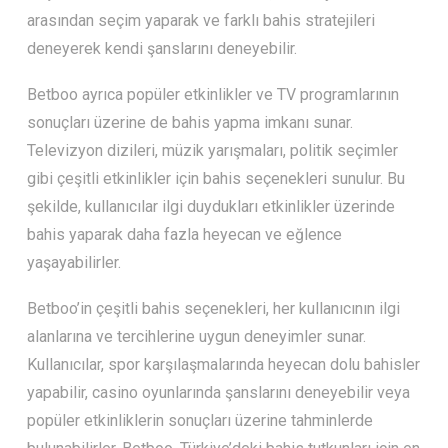
arasından seçim yaparak ve farklı bahis stratejileri
deneyerek kendi şanslarını deneyebilir.
Betboo ayrıca popüler etkinlikler ve TV programlarının
sonuçları üzerine de bahis yapma imkanı sunar.
Televizyon dizileri, müzik yarışmaları, politik seçimler
gibi çeşitli etkinlikler için bahis seçenekleri sunulur. Bu
şekilde, kullanıcılar ilgi duydukları etkinlikler üzerinde
bahis yaparak daha fazla heyecan ve eğlence
yaşayabilirler.
Betboo’in çeşitli bahis seçenekleri, her kullanıcının ilgi
alanlarına ve tercihlerine uygun deneyimler sunar.
Kullanıcılar, spor karşılaşmalarında heyecan dolu bahisler
yapabilir, casino oyunlarında şanslarını deneyebilir veya
popüler etkinliklerin sonuçları üzerine tahminlerde