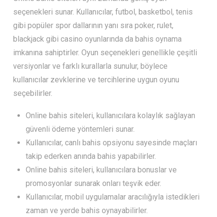
seçenekleri sunar. Kullanıcılar, futbol, basketbol, tenis
gibi popüler spor dallarının yanı sıra poker, rulet,
blackjack gibi casino oyunlarında da bahis oynama
imkanına sahiptirler. Oyun seçenekleri genellikle çeşitli
versiyonlar ve farklı kurallarla sunulur, böylece
kullanıcılar zevklerine ve tercihlerine uygun oyunu
seçebilirler.
Online bahis siteleri, kullanıcılara kolaylık sağlayan
güvenli ödeme yöntemleri sunar.
Kullanıcılar, canlı bahis opsiyonu sayesinde maçları
takip ederken anında bahis yapabilirler.
Online bahis siteleri, kullanıcılara bonuslar ve
promosyonlar sunarak onları teşvik eder.
Kullanıcılar, mobil uygulamalar aracılığıyla istedikleri
zaman ve yerde bahis oynayabilirler.