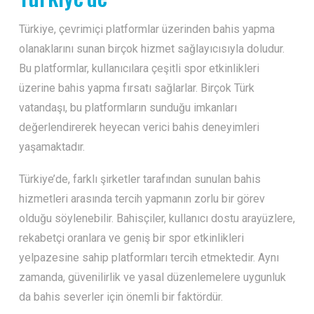
Türkiye, çevrimiçi platformlar üzerinden bahis yapma
olanaklarını sunan birçok hizmet sağlayıcısıyla doludur.
Bu platformlar, kullanıcılara çeşitli spor etkinlikleri
üzerine bahis yapma fırsatı sağlarlar. Birçok Türk
vatandaşı, bu platformların sunduğu imkanları
değerlendirerek heyecan verici bahis deneyimleri
yaşamaktadır.
Türkiye’de, farklı şirketler tarafından sunulan bahis
hizmetleri arasında tercih yapmanın zorlu bir görev
olduğu söylenebilir. Bahisçiler, kullanıcı dostu arayüzlere,
rekabetçi oranlara ve geniş bir spor etkinlikleri
yelpazesine sahip platformları tercih etmektedir. Aynı
zamanda, güvenilirlik ve yasal düzenlemelere uygunluk
da bahis severler için önemli bir faktördür.