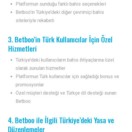
Platformun sunduğu farklı bahis seçenekleri
Betboo’in Türkiye’deki diğer çevrimiçi bahis
siteleriyle rekabeti
3. Betboo’in Türk Kullanıcılar İçin Özel
Hizmetleri
Türkiye’deki kullanıcıların bahis ihtiyaçlarına özel
olarak sunulan hizmetler
Platformun Türk kullanıcılar için sağladığı bonus ve
promosyonlar
Özel müşteri desteği ve Türkçe dil desteği sunan
Betboo
4. Betboo ile İlgili Türkiye’deki Yasa ve
Düzenlemeler