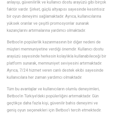
anlayışı, güvenilirlik ve kullanıcı dostu arayüzü gibi birçok
faktör vardır. Şirket, güçlü altyapısı sayesinde kesintisiz
bir oyun deneyimi sağlamaktadır. Ayrıca, kullanıcılarına
yüksek oranlar ve çeşitli promosyonlar sunarak
kazançlarını artırmalarına yardımcı olmaktadır.
Betboo’in popülerlik kazanmasının bir diğer nedeni de
müşteri memnuniyetine verdiği önemdir. Kullanıcı dostu
arayüzü sayesinde herkesin kolaylıkla kullanabileceği bir
platform sunarak, memnuniyet seviyesini artırmaktadır.
Ayrıca, 7/24 hizmet veren canlı destek ekibi sayesinde
kullanıcılara her zaman yardımcı olmaktadır.
Tüm bu avantajlar ve kullanıcıların olumlu deneyimleri,
Betboo’in Türkiye’deki popülerliğini artırmaktadır. Gün
geçtikçe daha fazla kişi, güvenilir bahis deneyimi ve
geniş oyun seçenekleri için Betboo’i tercih etmektedir.