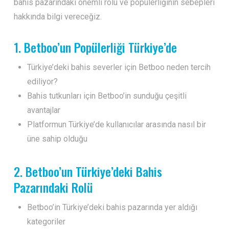
bahis pazarındaki önemli rolü ve popülerliğinin sebepleri
hakkında bilgi vereceğiz.
1. Betboo’un Popülerliği Türkiye’de
Türkiye’deki bahis severler için Betboo neden tercih
ediliyor?
Bahis tutkunları için Betboo’in sunduğu çeşitli
avantajlar
Platformun Türkiye’de kullanıcılar arasında nasıl bir
üne sahip olduğu
2. Betboo’un Türkiye’deki Bahis
Pazarındaki Rolü
Betboo’in Türkiye’deki bahis pazarında yer aldığı
kategoriler