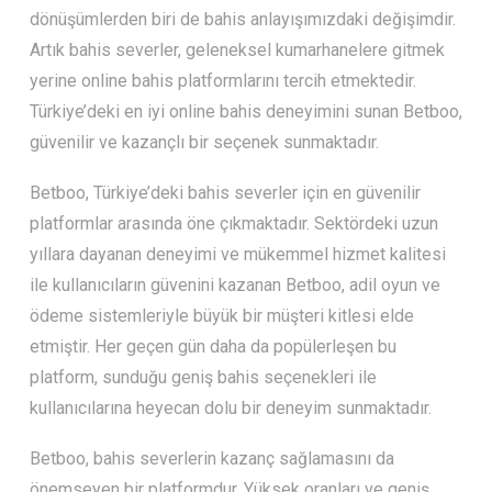
dönüşümlerden biri de bahis anlayışımızdaki değişimdir.
Artık bahis severler, geleneksel kumarhanelere gitmek
yerine online bahis platformlarını tercih etmektedir.
Türkiye’deki en iyi online bahis deneyimini sunan Betboo,
güvenilir ve kazançlı bir seçenek sunmaktadır.
Betboo, Türkiye’deki bahis severler için en güvenilir
platformlar arasında öne çıkmaktadır. Sektördeki uzun
yıllara dayanan deneyimi ve mükemmel hizmet kalitesi
ile kullanıcıların güvenini kazanan Betboo, adil oyun ve
ödeme sistemleriyle büyük bir müşteri kitlesi elde
etmiştir. Her geçen gün daha da popülerleşen bu
platform, sunduğu geniş bahis seçenekleri ile
kullanıcılarına heyecan dolu bir deneyim sunmaktadır.
Betboo, bahis severlerin kazanç sağlamasını da
önemseyen bir platformdur. Yüksek oranları ve geniş