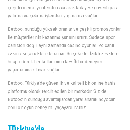
çeşitli ödeme yöntemleri sunarak kolay ve güvenli para
yatırma ve çekme işlemleri yapmanızı sağlar.
Betboo, sunduğu yüksek oranlar ve çeşitli promosyonlar
ile müşterilerinin kazanma şansını artırır. Sadece spor
bahisleri değil, aynı zamanda casino oyunları ve canlı
casino seçenekleri de sunar. Bu şekilde, farklı zevklere
hitap ederek her kullanıcının keyifli bir deneyim
yaşamasına olanak sağlar.
Betboo, Türkiye’de güvenilir ve kaliteli bir online bahis
platformu olarak tercih edilen bir markadır. Siz de
Betboo’in sunduğu avantajlardan yararlanarak heyecan
dolu bir oyun deneyimi yaşayabilirsiniz.
Türkiye’de