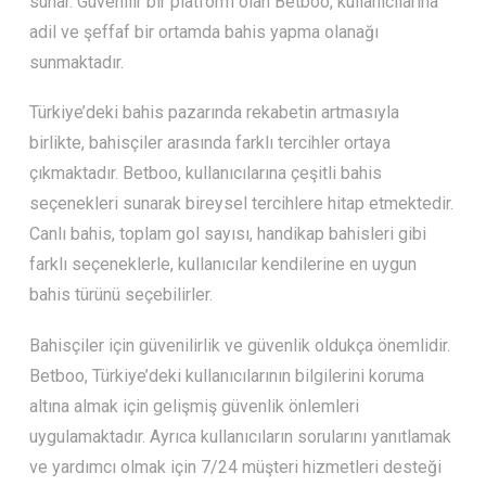
sunar. Güvenilir bir platform olan Betboo, kullanıcılarına
adil ve şeffaf bir ortamda bahis yapma olanağı
sunmaktadır.
Türkiye’deki bahis pazarında rekabetin artmasıyla
birlikte, bahisçiler arasında farklı tercihler ortaya
çıkmaktadır. Betboo, kullanıcılarına çeşitli bahis
seçenekleri sunarak bireysel tercihlere hitap etmektedir.
Canlı bahis, toplam gol sayısı, handikap bahisleri gibi
farklı seçeneklerle, kullanıcılar kendilerine en uygun
bahis türünü seçebilirler.
Bahisçiler için güvenilirlik ve güvenlik oldukça önemlidir.
Betboo, Türkiye’deki kullanıcılarının bilgilerini koruma
altına almak için gelişmiş güvenlik önlemleri
uygulamaktadır. Ayrıca kullanıcıların sorularını yanıtlamak
ve yardımcı olmak için 7/24 müşteri hizmetleri desteği