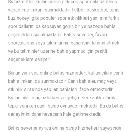
Bu hizmetler, kullanıcıların pek çok spor dalında bahis
yapabilme imkanı sunmaktadır. Futbol, basketbol, tenis, ​​
buz hokeyi gibi popüler spor etkinlikleri yanı sıra farklı
spor dallarını da kapsayan geniş bir yelpazede bahis
seçenekleri sunulmaktadır. Bahis severler, favori
sporcularının veya takımlarının başarısını tahmin etmek
ve bu tahminler üzerine bahis yapmak için çeşitli
seçeneklere sahiptir.
Bunun yanı sıra online bahis hizmetleri, kullanıcılara canlı
bahis imkanı da sunmaktadır. Canlı bahisler, maç veya
etkinlik sırasında yapılan bahisleri ifade etmektedir.
Kullanıcılar, maçı izlerken ve gelişmelere anlık olarak
tepki verirken canlı bahis oynayabilmektedir. Bu da bahis
deneyimini daha heyecanlı hale getirmektedir.
Bahis severler ayrıca online bahis hizmetleri sayesinde