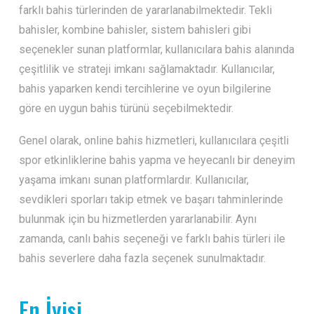
farklı bahis türlerinden de yararlanabilmektedir. Tekli
bahisler, kombine bahisler, sistem bahisleri gibi
seçenekler sunan platformlar, kullanıcılara bahis alanında
çeşitlilik ve strateji imkanı sağlamaktadır. Kullanıcılar,
bahis yaparken kendi tercihlerine ve oyun bilgilerine
göre en uygun bahis türünü seçebilmektedir.
Genel olarak, online bahis hizmetleri, kullanıcılara çeşitli
spor etkinliklerine bahis yapma ve heyecanlı bir deneyim
yaşama imkanı sunan platformlardır. Kullanıcılar,
sevdikleri sporları takip etmek ve başarı tahminlerinde
bulunmak için bu hizmetlerden yararlanabilir. Aynı
zamanda, canlı bahis seçeneği ve farklı bahis türleri ile
bahis severlere daha fazla seçenek sunulmaktadır.
En İyisi