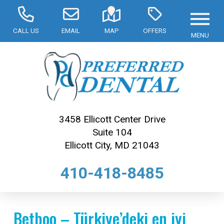
CALL US
EMAIL
MAP
OFFERS
MENU
3458 Ellicott Center Drive
Suite 104
Ellicott City, MD 21043
410-418-8485
Betboo – Türkiye’deki en iyi