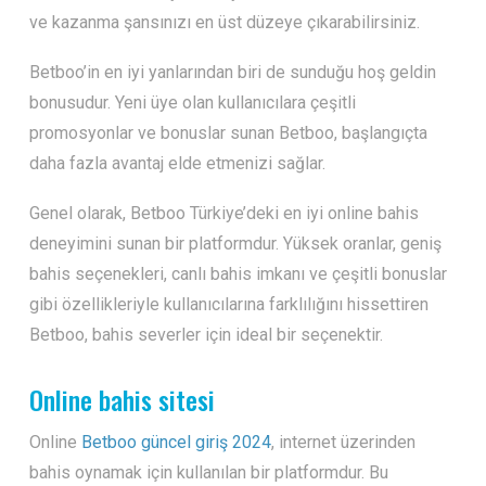
ve kazanma şansınızı en üst düzeye çıkarabilirsiniz.
Betboo’in en iyi yanlarından biri de sunduğu hoş geldin
bonusudur. Yeni üye olan kullanıcılara çeşitli
promosyonlar ve bonuslar sunan Betboo, başlangıçta
daha fazla avantaj elde etmenizi sağlar.
Genel olarak, Betboo Türkiye’deki en iyi online bahis
deneyimini sunan bir platformdur. Yüksek oranlar, geniş
bahis seçenekleri, canlı bahis imkanı ve çeşitli bonuslar
gibi özellikleriyle kullanıcılarına farklılığını hissettiren
Betboo, bahis severler için ideal bir seçenektir.
Online bahis sitesi
Online
Betboo güncel giriş 2024
, internet üzerinden
bahis oynamak için kullanılan bir platformdur. Bu