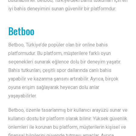
bulunabilirler. Betboo, Türkiye’deki bahis tutkunları için en
iyi bahis deneyimini sunan güvenilir bir platformdur.
Betboo
Betboo, Türkiye’de popüler olan bir online bahis
platformudur. Bu platform, müşterilere farklı oyun
seçenekleri sunarak eğlence dolu bir deneyim yaşatır.
Bahis tutkunları, çeşitli spor dallarında canlı bahis
yapabilir ve kazanma şansını artırabilir. Ayrıca, birçok
oyuna erişim sağlayarak heyecan dolu anlar
yaşayabilirler.
Betboo, özenle tasarlanmış bir kullanıcı arayüzü sunar ve
kullanıcı dostu bir platform olarak bilinir. Yüksek güvenlik
önlemleri ile korunan bu platform, müşterilerin kişisel ve
finansal bilgilerini güvende tutmayı amaçlar. Ayrıca,