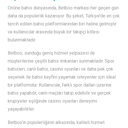
Online bahis dünyasında, Betboo markası her geçen gün
daha da popülerlik kazanıyor. Bu şirket, Türkiye’de en çok
tercih edilen bahis platformlarından biri haline gelmiştir
ve kullanıcılar arasında büyük bir takipçi kitlesi
bulunmaktadır.
Betboo, sunduğu geniş hizmet yelpazesi ile
müşterilerine çeşitli bahis imkanları sunmaktadır. Spor
bahisleri, canlı bahis, casino oyunları ve daha pek çok
seçenek ile bahis keyfini yaşamak isteyenler için ideal
bir platformdur. Kullanıcılar, farklı spor dalları üzerine
bahis yapabilir, canlı maçları takip edebilir ve gerçek
krupiyeler eşliğinde casino oyunları deneyimi
yaşayabilirler.
Betboo’in popülerliğinin arkasında, kaliteli hizmet