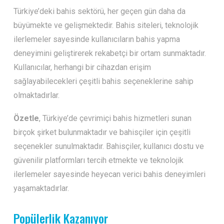
Türkiye’deki bahis sektörü, her geçen gün daha da
büyümekte ve gelişmektedir. Bahis siteleri, teknolojik
ilerlemeler sayesinde kullanıcıların bahis yapma
deneyimini geliştirerek rekabetçi bir ortam sunmaktadır.
Kullanıcılar, herhangi bir cihazdan erişim
sağlayabilecekleri çeşitli bahis seçeneklerine sahip
olmaktadırlar.
Özetle
, Türkiye’de çevrimiçi bahis hizmetleri sunan
birçok şirket bulunmaktadır ve bahisçiler için çeşitli
seçenekler sunulmaktadır. Bahisçiler, kullanıcı dostu ve
güvenilir platformları tercih etmekte ve teknolojik
ilerlemeler sayesinde heyecan verici bahis deneyimleri
yaşamaktadırlar.
Popülerlik Kazanıyor