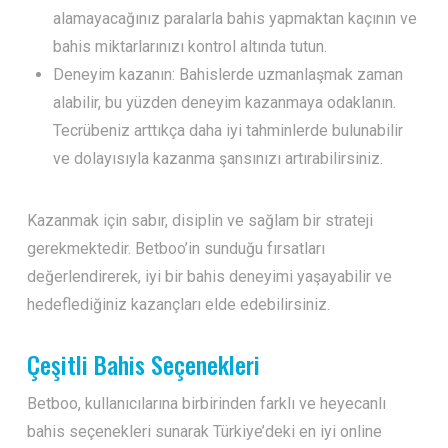
alamayacağınız paralarla bahis yapmaktan kaçının ve
bahis miktarlarınızı kontrol altında tutun.
Deneyim kazanın: Bahislerde uzmanlaşmak zaman
alabilir, bu yüzden deneyim kazanmaya odaklanın.
Tecrübeniz arttıkça daha iyi tahminlerde bulunabilir
ve dolayısıyla kazanma şansınızı artırabilirsiniz.
Kazanmak için sabır, disiplin ve sağlam bir strateji
gerekmektedir. Betboo’in sunduğu fırsatları
değerlendirerek, iyi bir bahis deneyimi yaşayabilir ve
hedeflediğiniz kazançları elde edebilirsiniz.
Çeşitli Bahis Seçenekleri
Betboo, kullanıcılarına birbirinden farklı ve heyecanlı
bahis seçenekleri sunarak Türkiye’deki en iyi online