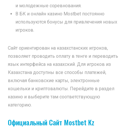
и молодежные соревнования.
В БК и онлайн казино Mostbet постоянно
используются бонусы для привлечения новых
игроков.
Сайт ориентирован на казахстанских игроков,
позволяет проводить оплату в тенге и переводить
язык интерфейса на казахский. Для игроков из
Казахстана доступны все способы платежей,
включая банковские карты, электронные
кошельки и криптовалюты. Перейдите в раздел
казино и выберите там соответствующую
категорию.
Официальный Сайт Mostbet Kz