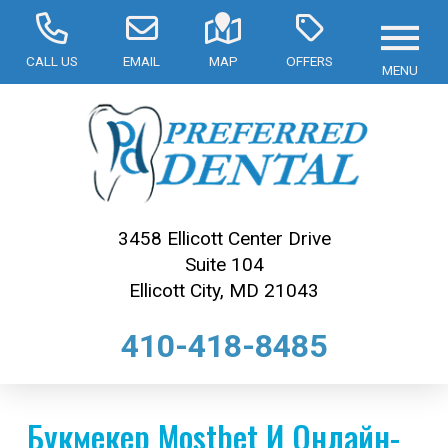
CALL US
EMAIL
MAP
OFFERS
MENU
3458 Ellicott Center Drive
Suite 104
Ellicott City, MD 21043
410-418-8485
Букмекер Mostbet И Онлайн-