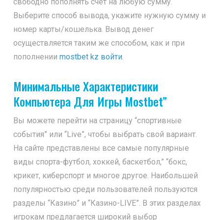
свободно пополнять счет на любую сумму.
Выберите способ вывода, укажите нужную сумму и
номер карты/кошелька. Вывод денег
осуществляется таким же способом, как и при
пополнении
mostbet kz войти
.
Минимальные Характеристики
Компьютера Для Игры Mostbet”
Вы можете перейти на страницу “спортивные
события” или “Live”, чтобы выбрать свой вариант.
На сайте представлены все самые популярные
виды спорта-футбол, хоккей, баскетбол,” “бокс,
крикет, киберспорт и многое другое. Наибольшей
популярностью среди пользователей пользуются
разделы “Казино” и “Казино-LIVE”. В этих разделах
игрокам предлагается широкий выбор