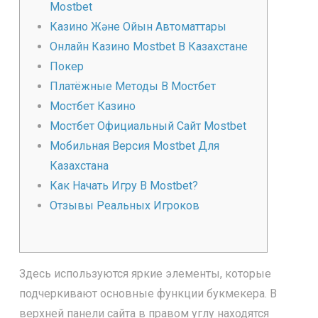
Mostbet
Казино Және Ойын Автоматтары
Онлайн Казино Mostbet В Казахстане
Покер
Платёжные Методы В Мостбет
Мостбет Казино
Мостбет Официальный Сайт Mostbet
Мобильная Версия Mostbet Для
Казахстана
Как Начать Игру В Mostbet?
Отзывы Реальных Игроков
Здесь используются яркие элементы, которые
подчеркивают основные функции букмекера. В
верхней панели сайта в правом углу находятся