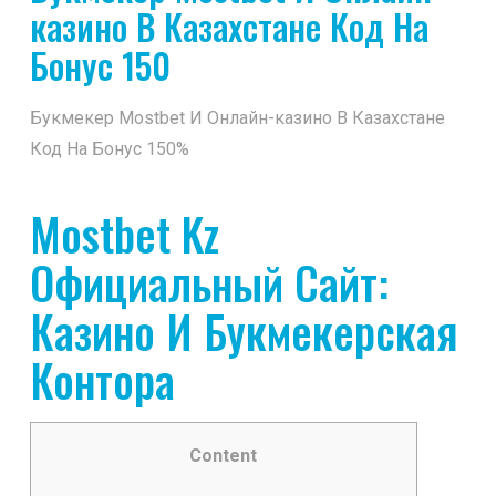
казино В Казахстане Код На
Бонус 150
Букмекер Mostbet И Онлайн-казино В Казахстане
Код На Бонус 150%
Mostbet Kz
Официальный Сайт:
Казино И Букмекерская
Контора
Content