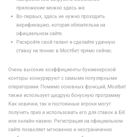
приложение можно здесь же.
Во-первых, здесь не нужно проходить
верификацию, которая обязательна на
официальном сайте.
Раскройте свой талант и сделайте удачную
ставку на теннис в Мостбет прямо сейчас.
Очень высокие коэффициенты букмекерской
конторы конкурируют с самыми популярными
операторами. Помимо основных функций, Mostbet
также использует щедрую бонусную программу.
Как новички, так и постоянные игроки могут
получить приз и использовать его для ставок в БК
или онлайн-казино. Регистрация на официальном
сайте позволяет мгновенно и неограниченно