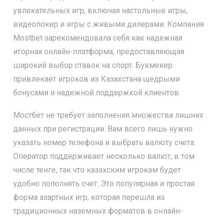
увлекательных игр, включая настольные игры,
видеопокер и игры с живыми дилерами. Компания
Mostbet зарекомендовала себя как надежная
игорная онлайн-платформа, предоставляющая
широкий выбор ставок на спорт. Букмекер
привлекает игроков из Казахстана щедрыми
бонусами и надежной поддержкой клиентов.
Мостбет не требует заполнения множества лишних
данных при регистрации. Вам всего лишь нужно
указать номер телефона и выбрать валюту счета.
Оператор поддерживает несколько валют, в том
числе тенге, так что казахским игрокам будет
удобно пополнять счет. Это популярная и простая
форма азартных игр, которая перешла из
традиционных наземных форматов в онлайн-