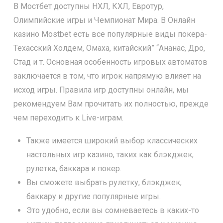
В Мостбет доступны НХЛ, КХЛ, Евротур,
Олимпийские игры и Чемпионат Мира. В Онлайн
казино Mostbet есть все популярные виды покера-
Техасский Холдем, Омаха, китайский” “Ананас, Дро,
Стад и т. Основная особенность игровых автоматов
заключается в том, что игрок напрямую влияет на
исход игры. Правила игр доступны онлайн, мы
рекомендуем Вам прочитать их полностью, прежде
чем переходить к Live-играм.
Также имеется широкий выбор классических
настольных игр казино, таких как блэкджек,
рулетка, баккара и покер.
Вы сможете выбрать рулетку, блэкджек,
баккару и другие популярные игры.
Это удобно, если вы сомневаетесь в каких-то