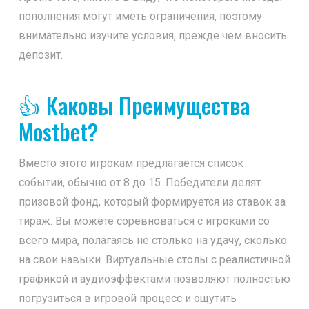
пополнения могут иметь ограничения, поэтому
внимательно изучите условия, прежде чем вносить
депозит.
👍 Каковы Преимущества
Mostbet?
Вместо этого игрокам предлагается список
событий, обычно от 8 до 15. Победители делят
призовой фонд, который формируется из ставок за
тираж. Вы можете соревноваться с игроками со
всего мира, полагаясь не столько на удачу, сколько
на свои навыки. Виртуальные столы с реалистичной
графикой и аудиоэффектами позволяют полностью
погрузиться в игровой процесс и ощутить