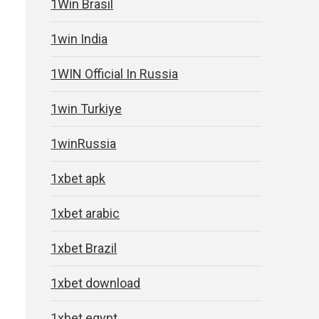
1Win Brasil
1win India
1WIN Official In Russia
1win Turkiye
1winRussia
1xbet apk
o
1xbet arabic
1xbet Brazil
1xbet download
1xbet egypt