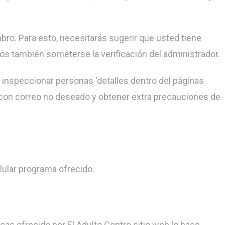
. Para esto, necesitarás sugerir que usted tiene
s también someterse la verificación del administrador.
 inspeccionar personas ‘detalles dentro del páginas
 con correo no deseado y obtener extra precauciones de
ular programa ofrecido.
cas ofrecido por El Adulto Centro sitio web lo hace