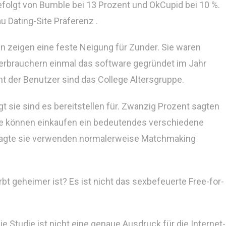
gefolgt von Bumble bei 13 Prozent und OkCupid bei 10 %.
au Dating-Site Präferenz .
en zeigen eine feste Neigung für Zunder. Sie waren
Verbrauchern einmal das software gegründet im Jahr
 der Benutzer sind das College Altersgruppe.
t sie sind es bereitstellen für. Zwanzig Prozent sagten
sie können einkaufen ein bedeutendes verschiedene
– sagte sie verwenden normalerweise Matchmaking
rbt geheimer ist? Es ist nicht das sexbefeuerte Free-for-
 Studie ist nicht eine genaue Ausdruck für die Internet-