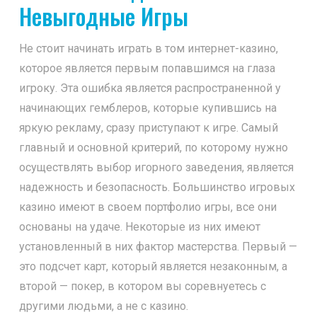
Невыгодные Игры
Не стоит начинать играть в том интернет-казино,
которое является первым попавшимся на глаза
игроку. Эта ошибка является распространенной у
начинающих гемблеров, которые купившись на
яркую рекламу, сразу приступают к игре. Самый
главный и основной критерий, по которому нужно
осуществлять выбор игорного заведения, является
надежность и безопасность. Большинство игровых
казино имеют в своем портфолио игры, все они
основаны на удаче. Некоторые из них имеют
установленный в них фактор мастерства. Первый —
это подсчет карт, который является незаконным, а
второй — покер, в котором вы соревнуетесь с
другими людьми, а не с казино.