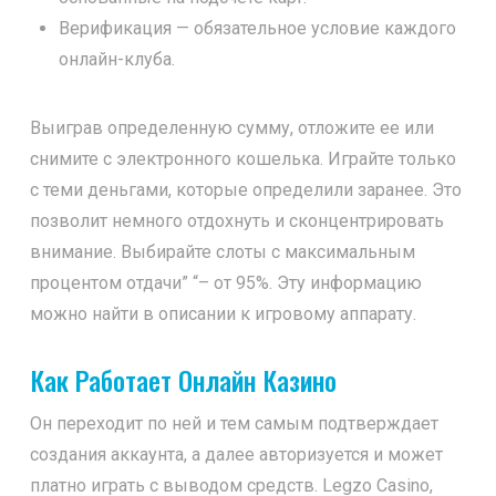
Верификация — обязательное условие каждого
онлайн-клуба.
Выиграв определенную сумму, отложите ее или
снимите с электронного кошелька. Играйте только
с теми деньгами, которые определили заранее. Это
позволит немного отдохнуть и сконцентрировать
внимание. Выбирайте слоты с максимальным
процентом отдачи” “– от 95%. Эту информацию
можно найти в описании к игровому аппарату.
Как Работает Онлайн Казино
Он переходит по ней и тем самым подтверждает
создания аккаунта, а далее авторизуется и может
платно играть с выводом средств. Legzo Casino,