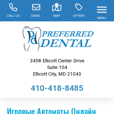
CALL US
EMAIL
MAP
OFFERS
MENU
3458 Ellicott Center Drive
Suite 104
Ellicott City, MD 21043
410-418-8485
Игровые Автоматы Онлайн