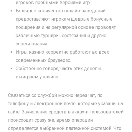
игроков пробными версиями игр.
Большое количество онлайн-заведений
предоставляют игрокам щедрые бонусные
поощрения и на регулярной основе проводят
различные турниры, состязания и другие
соревнования.
Игры казино корректно работают во всех
современных браузерах.
Собственно говоря, часть этих денег и
выиграем у казино.
Связаться со службой можно через чат, по
телефону и электронной почте, которые указаны на
сайте. Зачисление средств в аккаунт пользователей
происходит сразу же, время операции
определяется выбранной платежной системой. Что