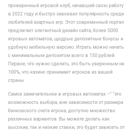
проверенный игровой клуб, начавший свою работу
в 2022 году и быстро завоевал популярность среди
любителей азартных игр. Этот современный портал
предлагает элегантный дизайн сайта, более 5000
игровых автоматов, щедрые депозитные бонусы и
удобную мобильную версию. Играть можно начать
с минимальным депозитом всего в 150 рублей.
Первое, что нужно сделать, это быть уверенным на
100%, что казино принимает игроков из вашей
страны.
Самое замечательное в игровых автоматах –” “это
возможность выбора, вне зависимости от размера
банковского счета игрока, доступно множество
различных вариантов. Вы можете делать как
высокие, так и низкие ставки, это будет зависеть от