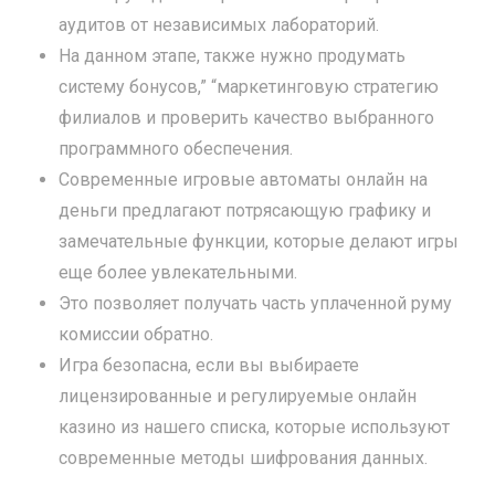
аудитов от независимых лабораторий.
На данном этапе, также нужно продумать
систему бонусов,” “маркетинговую стратегию
филиалов и проверить качество выбранного
программного обеспечения.
Современные игровые автоматы онлайн на
деньги предлагают потрясающую графику и
замечательные функции, которые делают игры
еще более увлекательными.
Это позволяет получать часть уплаченной руму
комиссии обратно.
Игра безопасна, если вы выбираете
лицензированные и регулируемые онлайн
казино из нашего списка, которые используют
современные методы шифрования данных.