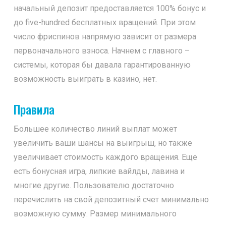
начальный депозит предоставляется 100% бонус и
до five-hundred бесплатных вращений. При этом
число фриспинов напрямую зависит от размера
первоначального взноса. Начнем с главного –
системы, которая бы давала гарантированную
возможность выиграть в казино, нет.
Правила
Большее количество линий выплат может
увеличить ваши шансы на выигрыш, но также
увеличивает стоимость каждого вращения. Еще
есть бонусная игра, липкие вайлды, лавина и
многие другие. Пользователю достаточно
перечислить на свой депозитный счет минимально
возможную сумму. Размер минимального