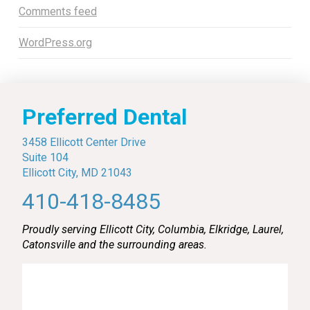
Comments feed
WordPress.org
Preferred Dental
3458 Ellicott Center Drive
Suite 104
Ellicott City, MD 21043
410-418-8485
Proudly serving Ellicott City, Columbia, Elkridge, Laurel,
Catonsville and the surrounding areas.