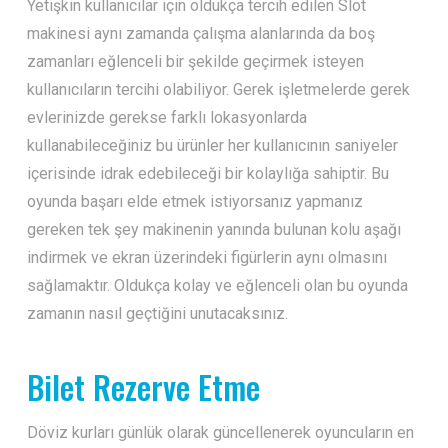
Yetişkin kullanıcılar için oldukça tercih edilen Slot
makinesi aynı zamanda çalışma alanlarında da boş
zamanları eğlenceli bir şekilde geçirmek isteyen
kullanıcıların tercihi olabiliyor. Gerek işletmelerde gerek
evlerinizde gerekse farklı lokasyonlarda
kullanabileceğiniz bu ürünler her kullanıcının saniyeler
içerisinde idrak edebileceği bir kolaylığa sahiptir. Bu
oyunda başarı elde etmek istiyorsanız yapmanız
gereken tek şey makinenin yanında bulunan kolu aşağı
indirmek ve ekran üzerindeki figürlerin aynı olmasını
sağlamaktır. Oldukça kolay ve eğlenceli olan bu oyunda
zamanın nasıl geçtiğini unutacaksınız.
Bilet Rezerve Etme
Döviz kurları günlük olarak güncellenerek oyuncuların en