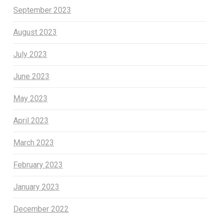
September 2023
August 2023
July 2023
June 2023
May 2023
April 2023
March 2023
February 2023
January 2023
December 2022