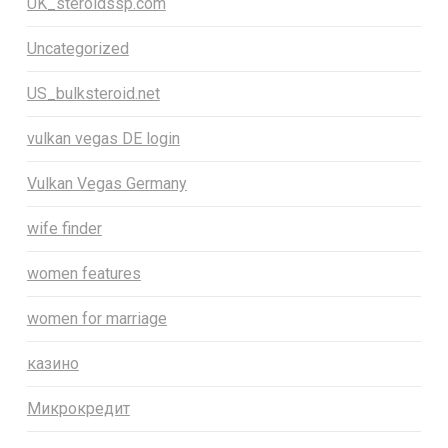
UK_steroidssp.com
Uncategorized
US_bulksteroid.net
vulkan vegas DE login
Vulkan Vegas Germany
wife finder
women features
women for marriage
казино
Микрокредит