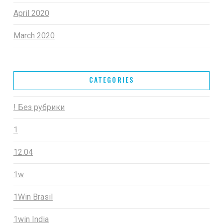
April 2020
March 2020
CATEGORIES
! Без рубрики
1
12.04
1w
1Win Brasil
1win India