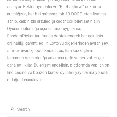
sunuyor. Beklentiye dalın ve “Bilet satın al” sekmesi
aracılığıyla, her biri mütevazı bir 10 DOGE jeton fiyatına
sahip, kalbinizin arzuladığı kadar çok bilet satın alın.
Oyunun bütünlüğü üçüncü taraf uygulaması
RandomPicker tarafından desteklenerek her çekilişin
orijinalliği garanti edilir. Lotto’yu diğerlerinden ayıran şey,
sıfır ev avantajı politikasıdır; bu, tüm kazançların
tamamen sizin olduğu anlamına gelir ve her zaferi çok
daha tatlı kılar. Bu erişim engelinin, platformda yapılan on
line casino ve benzeri kumar oyunları yayınlarına yönelik
olduğu düşünülüyor.
Search