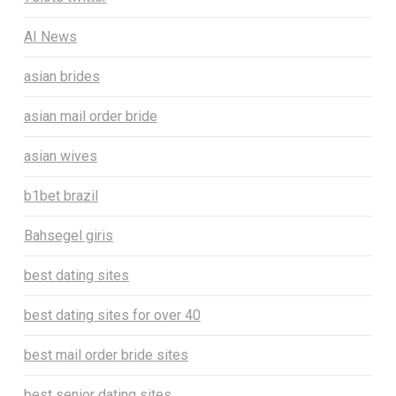
AI News
asian brides
asian mail order bride
asian wives
b1bet brazil
Bahsegel giris
best dating sites
best dating sites for over 40
best mail order bride sites
best senior dating sites