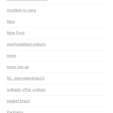
mostbet-ru-serg
New
New Post
newfoundland-nickels
news
news-pin-up
NL_steroidenshop24
outback-offer-ovation
pagbet brazil
Paribahis