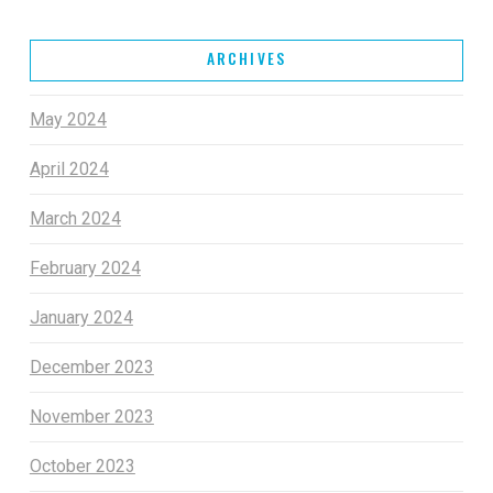
ARCHIVES
May 2024
April 2024
March 2024
February 2024
January 2024
December 2023
November 2023
October 2023