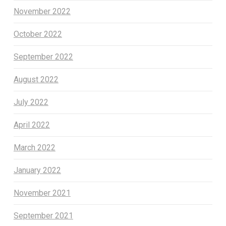
November 2022
October 2022
September 2022
August 2022
July 2022
April 2022
March 2022
January 2022
November 2021
September 2021