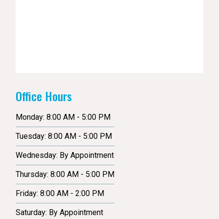
Office Hours
Monday: 8:00 AM - 5:00 PM
Tuesday: 8:00 AM - 5:00 PM
Wednesday: By Appointment
Thursday: 8:00 AM - 5:00 PM
Friday: 8:00 AM - 2:00 PM
Saturday: By Appointment