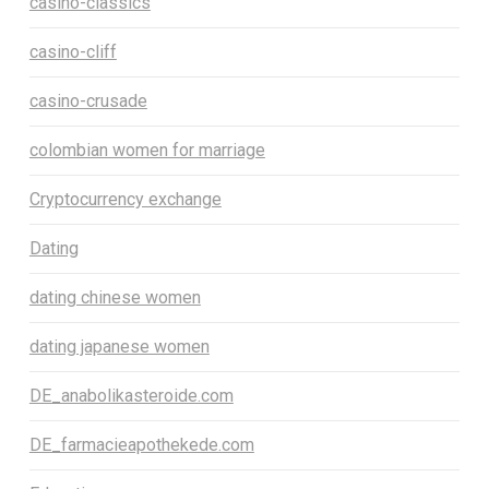
casino-classics
casino-cliff
casino-crusade
colombian women for marriage
Cryptocurrency exchange
Dating
dating chinese women
dating japanese women
DE_anabolikasteroide.com
DE_farmacieapothekede.com