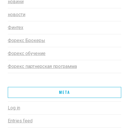
новини
новости
Финтех
Форекс Брокеры
Форекс обучение
Форекс партнерская программа
META
Log in
Entries feed