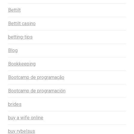
Bettilt
Bettilt casino
betting-tips
Blog
Bookkeeping
Bootcamp de programação
Bootcamp de programación
brides
buy a wife online
buy rybelsus