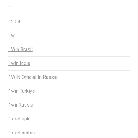
1
12.04
1w
1Win Brasil
1win India
1WIN Official In Russia
1win Turkiye
1winRussia
1xbet apk
1xbet arabic