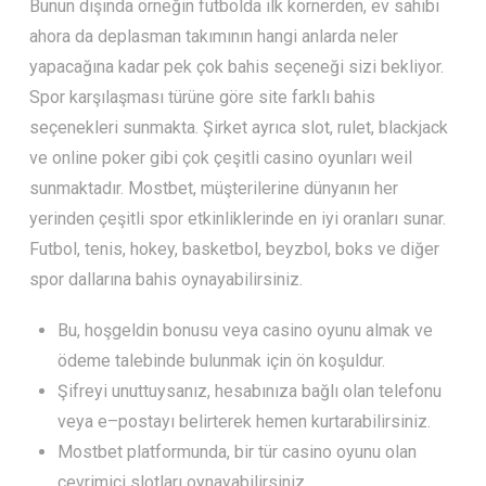
Bunun dışında örneğin futbolda ilk kornerden, ev sahibi
ahora da deplasman takımının hangi anlarda neler
yapacağına kadar pek çok bahis seçeneği sizi bekliyor.
Spor karşılaşması türüne göre site farklı bahis
seçenekleri sunmakta. Şirket ayrıca slot, rulet, blackjack
ve online poker gibi çok çeşitli casino oyunları weil
sunmaktadır. Mostbet, müşterilerine dünyanın her
yerinden çeşitli spor etkinliklerinde en iyi oranları sunar.
Futbol, tenis, hokey, basketbol, beyzbol, boks ve diğer
spor dallarına bahis oynayabilirsiniz.
Bu, hoşgeldin bonusu veya casino oyunu almak ve
ödeme talebinde bulunmak için ön koşuldur.
Şifreyi unuttuysanız, hesabınıza bağlı olan telefonu
veya e–postayı belirterek hemen kurtarabilirsiniz.
Mostbet platformunda, bir tür casino oyunu olan
çevrimiçi slotları oynayabilirsiniz.