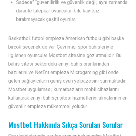
Sadece” “güvenilirlik ve güvenlik değil, aynı zamanda
durante talepkar oyuncuları bile kayıtsız
bırakmayacak çeşitli oyunlar.
Basketbol, ​​futbol empieza Amerikan futbolu gibi başka
birçok seçenek de var. Çevrimiçi spor bahisleriyle
ilgilenen oyuncular Mostbet sitesine göz atmalıdır. Bu
bahis sitesi sektördeki en iyi bahis oranlarından
bazılarını ve NetEnt empieza Microgaming gibi önde
gelen sağlayıcıların geniş oyun yelpazesini sunmaktadır.
Mostbet uygulaması, kumarbazların mobil cihazlarını
kullanarak en iyi bahisçi sitesi hizmetlerini almalarının en
güvenilir empieza mükemmel yoludur.
Mostbet Hakkında Sıkça Sorulan Sorular