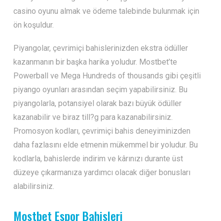
casino oyunu almak ve ödeme talebinde bulunmak için
ön koşuldur.
Piyangolar, çevrimiçi bahislerinizden ekstra ödüller
kazanmanın bir başka harika yoludur. Mostbet’te
Powerball ve Mega Hundreds of thousands gibi çeşitli
piyango oyunları arasından seçim yapabilirsiniz. Bu
piyangolarla, potansiyel olarak bazı büyük ödüller
kazanabilir ve biraz till?g para kazanabilirsiniz.
Promosyon kodları, çevrimiçi bahis deneyiminizden
daha fazlasını elde etmenin mükemmel bir yoludur. Bu
kodlarla, bahislerde indirim ve kârınızı durante üst
düzeye çıkarmanıza yardımcı olacak diğer bonusları
alabilirsiniz.
Mostbet Espor Bahisleri