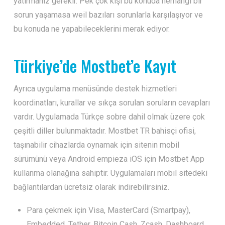
yatırmanız gerekir. Pek çok kişi bu konuda herhangi bir
sorun yaşamasa weil bazıları sorunlarla karşılaşıyor ve
bu konuda ne yapabileceklerini merak ediyor.
Türkiye’de Mostbet’e Kayıt
Ayrıca uygulama menüsünde destek hizmetleri
koordinatları, kurallar ve sıkça sorulan soruların cevapları
vardır. Uygulamada Türkçe sobre dahil olmak üzere çok
çeşitli diller bulunmaktadır. Mostbet TR bahisçi ofisi,
taşınabilir cihazlarda oynamak için sitenin mobil
sürümünü veya Android empieza iOS için Mostbet App
kullanma olanağına sahiptir. Uygulamaları mobil sitedeki
bağlantılardan ücretsiz olarak indirebilirsiniz.
Para çekmek için Visa, MasterCard (Smartpay),
Embedded, Tether, Bitcoin Cash, Zcash, Dashboard,