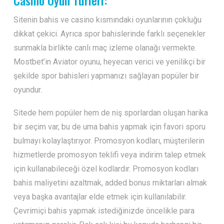
Casino Oyun Türleri:
Sitenin bahis ve casino kısmındaki oyunlarının çokluğu
dikkat çekici. Ayrıca spor bahislerinde farklı seçenekler
sunmakla birlikte canlı maç izleme olanağı vermekte.
Mostbet’in Aviator oyunu, heyecan verici ve yenilikçi bir
şekilde spor bahisleri yapmanızı sağlayan popüler bir
oyundur.
Sitede hem popüler hem de niş sporlardan oluşan harika
bir seçim var, bu de uma bahis yapmak için favori sporu
bulmayı kolaylaştırıyor. Promosyon kodları, müşterilerin
hizmetlerde promosyon teklifi veya indirim talep etmek
için kullanabileceği özel kodlardır. Promosyon kodları
bahis maliyetini azaltmak, added bonus miktarları almak
veya başka avantajlar elde etmek için kullanılabilir.
Çevrimiçi bahis yapmak istediğinizde öncelikle para