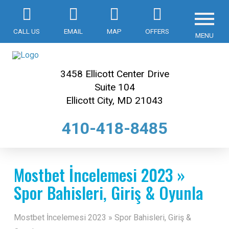
CALL US
EMAIL
MAP
OFFERS
MENU
3458 Ellicott Center Drive
Suite 104
Ellicott City, MD 21043
410-418-8485
Mostbet İncelemesi 2023 »
Spor Bahisleri, Giriş & Oyunla
Mostbet İncelemesi 2023 » Spor Bahisleri, Giriş &