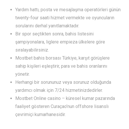
Yardım hattı, posta ve mesajlaşma operatörleri günün
twenty-four saati hizmet vermekte ve oyuncuların
sorularını derhal yanıtlamaktadır.
Bir spor seçtikten sonra, bahis listesini
şampiyonalara, liglere empieza ülkelere göre
sıralayabilirsiniz.
Mostbet bahis borsası Türkiye, karşıt görüşlere
sahip kişileri eşleştirir, para ve bahis oranlarını
yönetir.
Herhangi bir sorununuz veya sorunuz olduğunda
yardımcı olmak için 7/24 hizmetinizdedirler.
Mostbet Online casino – küresel kumar pazarında
faaliyet gösteren Curaçao’nun offshore lisanslı
çevrimiçi kumarhanesidir.