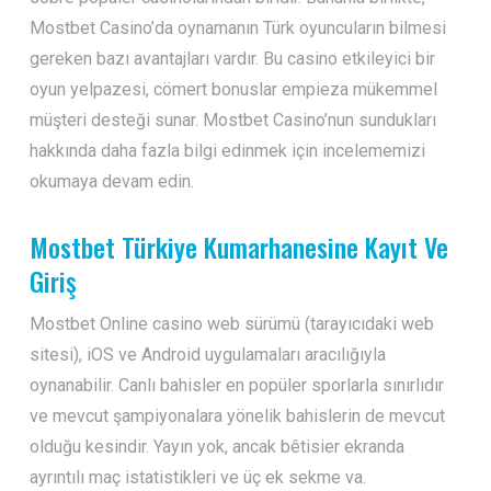
Mostbet Casino’da oynamanın Türk oyuncuların bilmesi
gereken bazı avantajları vardır. Bu casino etkileyici bir
oyun yelpazesi, cömert bonuslar empieza mükemmel
müşteri desteği sunar. Mostbet Casino’nun sundukları
hakkında daha fazla bilgi edinmek için incelememizi
okumaya devam edin.
Mostbet Türkiye Kumarhanesine Kayıt Ve
Giriş
Mostbet Online casino web sürümü (tarayıcıdaki web
sitesi), iOS ve Android uygulamaları aracılığıyla
oynanabilir. Canlı bahisler en popüler sporlarla sınırlıdır
ve mevcut şampiyonalara yönelik bahislerin de mevcut
olduğu kesindir. Yayın yok, ancak bêtisier ekranda
ayrıntılı maç istatistikleri ve üç ek sekme va.