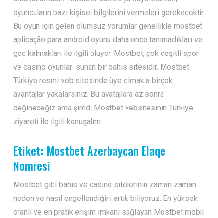
oyuncuların bazı kişisel bilgilerini vermeleri gerekecektir.
Bu oyun için gelen olumsuz yorumlar genellikle mostbet
aplicação para android oyunu daha once tanımadıkları ve
gec kalmakları ile ilgili oluyor. Mostbet, çok çeşitli spor
ve casino oyunları sunan bir bahis sitesidir. Mostbet
Türkiye resmi veb sitesinde üye olmakla birçok
avantajlar yakalarsınız. Bu avatajlara az sonra
değineceğiz ama şimdi Mostbet vebsitesinin Türkiye
ziyareti ile ilgili konuşalım.
Etiket: Mostbet Azerbaycan Elaqe
Nomresi
Mostbet gibi bahis ve casino sitelerinin zaman zaman
neden ve nasıl engellendiğini artık biliyoruz. En yüksek
oranlı ve en pratik erişim imkanı sağlayan Mostbet mobil