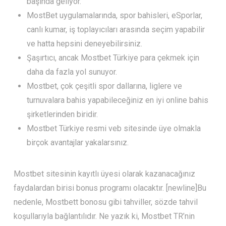
başında geliyor.
MostBet uygulamalarında, spor bahisleri, eSporlar,
canlı kumar, iş toplayıcıları arasında seçim yapabilir
ve hatta hepsini deneyebilirsiniz.
Şaşırtıcı, ancak Mostbet Türkiye para çekmek için
daha da fazla yol sunuyor.
Mostbet, çok çeşitli spor dallarına, liglere ve
turnuvalara bahis yapabileceğiniz en iyi online bahis
şirketlerinden biridir.
Mostbet Türkiye resmi veb sitesinde üye olmakla
birçok avantajlar yakalarsınız.
Mostbet sitesinin kayıtlı üyesi olarak kazanacağınız
faydalardan birisi bonus programı olacaktır. [newline]Bu
nedenle, Mostbett bonosu gibi tahviller, sözde tahvil
koşullarıyla bağlantılıdır. Ne yazık ki, Mostbet TR’nin