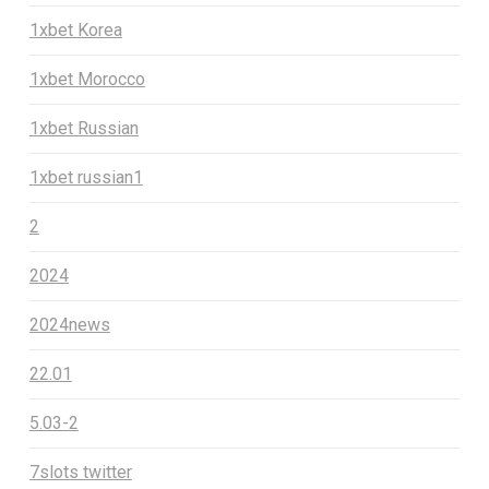
1xbet Korea
1xbet Morocco
1xbet Russian
1xbet russian1
2
2024
2024news
22.01
5.03-2
7slots twitter