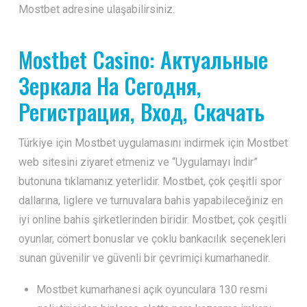
Mostbet adresine ulaşabilirsiniz.
Mostbet Casino: Актуальные
Зеркала На Сегодня,
Регистрация, Вход, Скачать
Türkiye için Mostbet uygulamasını indirmek için Mostbet
web sitesini ziyaret etmeniz ve “Uygulamayı İndir”
butonuna tıklamanız yeterlidir. Mostbet, çok çeşitli spor
dallarına, liglere ve turnuvalara bahis yapabileceğiniz en
iyi online bahis şirketlerinden biridir. Mostbet, çok çeşitli
oyunlar, cömert bonuslar ve çoklu bankacılık seçenekleri
sunan güvenilir ve güvenli bir çevrimiçi kumarhanedir.
Mostbet kumarhanesi açık oyunculara 130 resmi