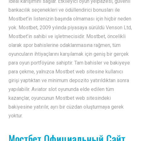
ideal karışımını sağlar. Etkileyici oyun yelpazesi, güvenli
bankacılık seçenekleri ve ödüllendirici bonusları ile
Mostbet’in listenizin başında olmaması için hiçbir neden
yok. Mostbet, 2009 yılında piyasaya sürüldü Venson Ltd,
Mostbet’in sahibi ve işletmecisidir. Mostbet, öncelikli
olarak spor bahislerine odaklanmasına rağmen, tüm
oyuncuların ihtiyaçlarını karşılamak için geniş bir gerçek
para oyun portföyüne sahiptir. Tam bahisler ve bakiyeye
para çekme, yalnızca Mostbet web sitesine kullanıcı
girişi yaptıktan ve minimum depozito yatırıldıktan sonra
yapılabilir. Aviator slot oyununda elde edilen tüm
kazançlar, oyuncunun Mostbet web sitesindeki
bakiyesine yatırılır, ayrı bir cüzdan oluşturmaya gerek
yoktur.
Мостбет Официальный Сайт,