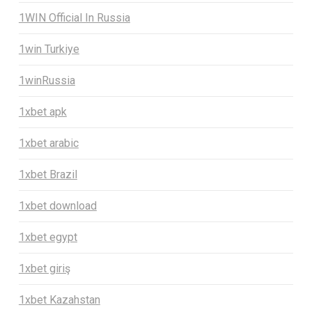
1WIN Official In Russia
1win Turkiye
1winRussia
1xbet apk
1xbet arabic
1xbet Brazil
1xbet download
1xbet egypt
1xbet giriş
1xbet Kazahstan