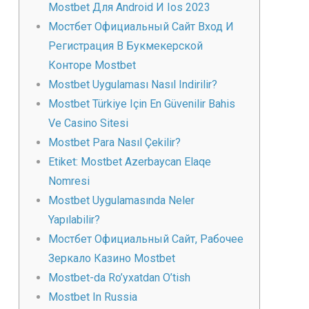
Mostbet Для Android И Ios 2023
Мостбет Официальный Сайт Вход И
Регистрация В Букмекерской
Конторе Mostbet
Mostbet Uygulaması Nasıl Indirilir?
Mostbet Türkiye Için En Güvenilir Bahis
Ve Casino Sitesi
Mostbet Para Nasıl Çekilir?
Etiket: Mostbet Azerbaycan Elaqe
Nomresi
Mostbet Uygulamasında Neler
Yapılabilir?
Мостбет Официальный Сайт, Рабочее
Зеркало Казино Mostbet
Mostbet-da Ro’yxatdan O’tish
Mostbet In Russia