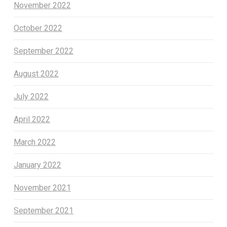
November 2022
October 2022
September 2022
August 2022
July 2022
April 2022
March 2022
January 2022
November 2021
September 2021