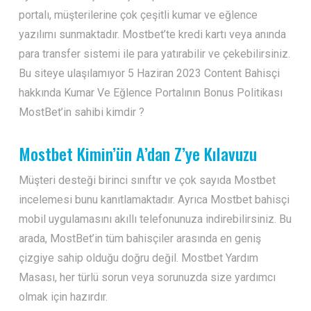
portalı, müşterilerine çok çeşitli kumar ve eğlence
yazılımı sunmaktadır. Mostbet’te kredi kartı veya anında
para transfer sistemi ile para yatırabilir ve çekebilirsiniz.
Bu siteye ulaşılamıyor 5 Haziran 2023 Content Bahisçi
hakkında Kumar Ve Eğlence Portalının Bonus Politikası
MostBet’in sahibi kimdir ?
Mostbet Kimin’ün A’dan Z’ye Kılavuzu
Müşteri desteği birinci sınıftır ve çok sayıda Mostbet
incelemesi bunu kanıtlamaktadır. Ayrıca Mostbet bahisçi
mobil uygulamasını akıllı telefonunuza indirebilirsiniz. Bu
arada, MostBet’in tüm bahisçiler arasında en geniş
çizgiye sahip olduğu doğru değil. Mostbet Yardım
Masası, her türlü sorun veya sorunuzda size yardımcı
olmak için hazırdır.