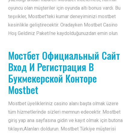
oyuncu olan müşteriler için oyunda altı bonus vardı. Bu
teşvikler, Mostbet’teki kumar deneyiminizi mostbet
kesinlikle geliştirecektir. Oradayken Mostbet Casino
Hoş Geldiniz Paketi’ne kaydolduğunuzdan emin olun.
Мостбет Официальный Сайт
Вход И Регистрация В
Букмекерской Конторе
Mostbet
Mostbet üyelikleriniz casino alanı başta olmak üzere
tüm hizmetlerinde sizleri memnun edecektir. Mostbet
giriş yap ana sayfasına gidin ve kayıt olmak için butona
tıklayın;Alanları doldurun. Mostbet Türkiye müşterisi