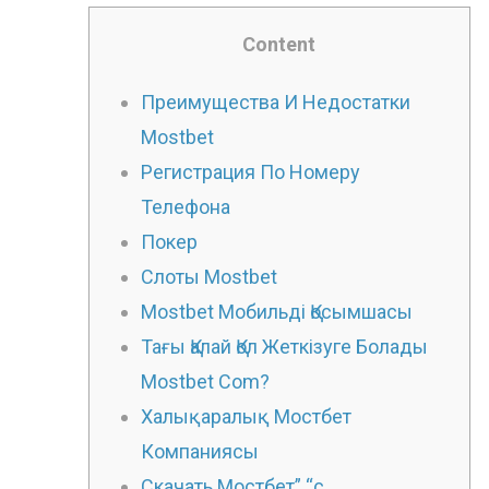
Content
Преимущества И Недостатки
Mostbet
Регистрация По Номеру
Телефона
Покер
Слоты Mostbet
Mostbet Мобильді Қосымшасы
Тағы Қалай Қол Жеткізуге Болады
Mostbet Com?
Халықаралық Мостбет
Компаниясы
Скачать Мостбет” “с