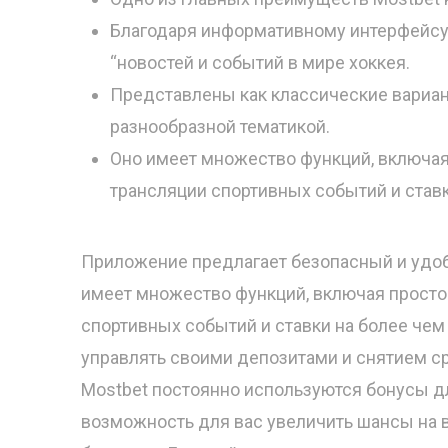
Благодаря информативному интерфейсу 
“новостей и событий в мире хоккея.
Представлены как классические вариан
разнообразной тематикой.
Оно имеет множество функций, включая
трансляции спортивных событий и ставк
Приложение предлагает безопасный и удобн
имеет множество функций, включая просто
спортивных событий и ставки на более чем 
управлять своими депозитами и снятием с
Mostbet постоянно используются бонусы д
возможность для вас увеличить шансы на