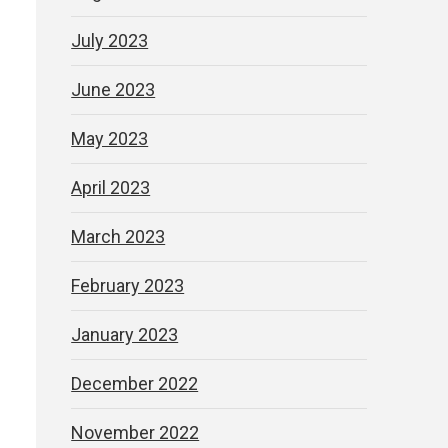
July 2023
June 2023
May 2023
April 2023
March 2023
February 2023
January 2023
December 2022
November 2022