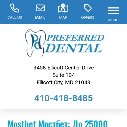
CALL US
EMAIL
MAP
OFFERS
MENU
3458 Ellicott Center Drive
Suite 104
Ellicott City, MD 21043
410-418-8485
Mostbet Мостбет: До 25000