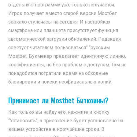
отдельную программу уже только получается.
Игрок получает вместо старой версии Мостбет
зеркало стулочасы на сегодня. И настройках
смартфона или планшета присутствует функция
автоматической загрузки обновлений. Редакция
советует читателям пользоваться” “русским
Mostbet. Букмекер предлагает идентичную линию,
коэффициенты, но без проблем с доступом. Там не
понадобится потратили время на обходные
блокировки и поиски неофициальных копий.
Принимает ли Mostbet Биткоины?
Как только вы найду его, нажмите и кнопку
“Установить”, а приложение будет установлено на
вашем устройстве в кратчайшие сроки. В