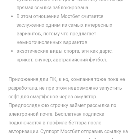
прямая ссылка заблокирована.
В этом отношении Мостбет считается
заслуженно одним из самых интересных
вариантов, потому что предлагает
немногочисленных вариантов.
экзотические виды спорта, эти как дартс,
крикет, снукер, австралийский футбол,
Приложения дли ПК, к но, компания тоже пока не
разработала, не при этом невозможно запустить
софт для смартфонов через эмулятор.
Предпоследнюю строчку займет рассылка по
электронной почте. Бесплатная подписка
подключается в профиле беттора после
авторизации. Суппорт Мостбет отправив ссылку на