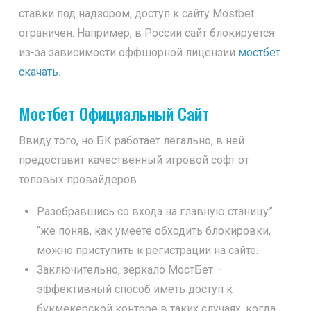
ставки под надзором, доступ к сайту Mostbet
ограничен. Например, в России сайт блокируется
из-за зависимости оффшорной лицензии
мостбет
скачать
.
Мостбет Официальный Сайт
Ввиду того, но БК работает легально, в ней
предоставит качественный игровой софт от
топовых провайдеров.
Разобравшись со входа на главную станицу”
“же поняв, как умеете обходить блокировки,
можно приступить к регистрации на сайте.
Заключительно, зеркало МостБет –
эффективный способ иметь доступ к
букмекерской конторе в таких случаях, когда