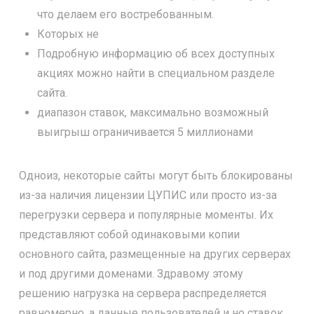
что делаем его востребованным.
Которых не
Подробную информацию об всех доступных
акциях можно найти в специальном разделе
сайта.
диапазон ставок, максимально возможный
выигрыш ограничивается 5 миллионами
Одноиз, некоторые сайты могут быть блокированы
из-за наличия лицензии ЦУПИС или просто из-за
перегрузки сервера и популярные моменты. Их
представляют собой одинаковыми копии
основного сайта, размещенные на других серверах
и под другими доменами. Здравому этому
решению нагрузка на сервера распределяется
равномерно, а данные пользователей и но ставок