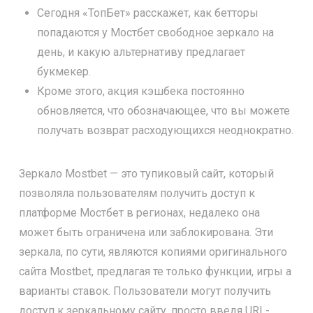
Сегодня «ТопБет» расскажет, как бетторы
попадаются у Мостбет свободное зеркало на
день, и какую альтернативу предлагает
букмекер.
Кроме этого, акция кэшбека постоянно
обновляется, что обозначающее, что вы можете
получать возврат расходующихся неоднократно.
Зеркало Mostbet — это тупиковый сайт, который
позволяла пользователям получить доступ к
платформе Мостбет в регионах, недалеко она
может быть ограничена или заблокирована. Эти
зеркала, по сути, являются копиями оригинального
сайта Mostbet, предлагая те только функции, игры а
варианты ставок. Пользователи могут получить
доступ к зеркальному сайту, просто введя URL-