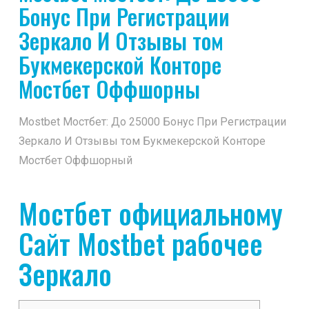
Бонус При Регистрации
Зеркало И Отзывы том
Букмекерской Конторе
Мостбет Оффшорны
Mostbet Мостбет: До 25000 Бонус При Регистрации
Зеркало И Отзывы том Букмекерской Конторе
Мостбет Оффшорный
Мостбет официальному
Сайт Mostbet рабочее
Зеркало