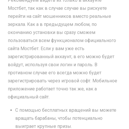
Рекомендуем видеть их только в аккаунте
Мостбет, так как в случае случае вы рискуете
перейти на сайт мошенников вместо реальные
зеркала. Как а в предыдущем любом, по
окончанию установки вы сразу сможем
пользоваться всем функционалом официального
сайта Мостбет. Если у вам уже есть
зарегистрированный аккаунт, в его можно будет
войдут, используя свои логин и пароль. В
противном случае его всегда можно будет
зарегистрировать через игровой софт. Мобильное
приложение работает точно так же, как а
официальный сайт.
С помощью бесплатных вращений вы можете
вращать барабаны, чтобы потенциально
выиграет крупные призы.