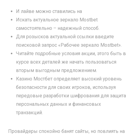
И лайве можно ставились на
Искать актуальное зеркало Mostbet
самостоятельно – надежный способ.
Для розысков актуальной ссылки введите
поисковой запрос «Рабочее зеркало Mostbet».
Читайте подробные условия акции, этого быть в
курсе всех деталей же начать пользоваться
вторым выгодным предложением.
Казино Мостбет определяет высокий уровень
безопасности для своих игроков, используя
передовые разработки шифрования для защита
персональных данных и финансовых
транзакций.
Провайдеры спокойно банят сайты, но повлиять на