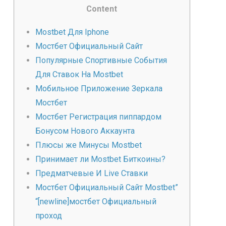
Content
Mostbet Для Iphone
Мостбет Официальный Сайт
Популярные Спортивные События
Для Ставок На Mostbet
Мобильное Приложение Зеркала
Мостбет
Мостбет Регистрация пиппардом
Бонусом Нового Аккаунта
Плюсы же Минусы Mostbet
Принимает ли Mostbet Биткоины?
Предматчевые И Live Ставки
Мостбет Официальный Сайт Mostbet”
“[newline]мостбет Официальный
проход