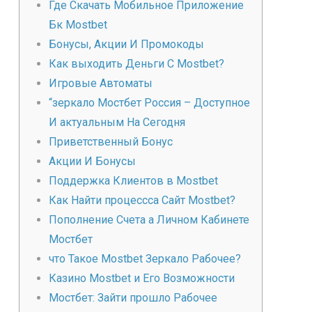
Где Скачать Мобильное Приложение
Бк Mostbet
Бонусы, Акции И Промокоды
Как выходить Деньги С Mostbet?
Игровые Автоматы
“зеркало Мостбет Россия – Доступное
И актуальным На Сегодня
Приветственный Бонус
Акции И Бонусы
Поддержка Клиентов в Mostbet
Как Найти процессса Сайт Mostbet?
Пополнение Счета а Личном Кабинете
Мостбет
что Такое Mostbet Зеркало Рабочее?
Казино Mostbet и Его Возможности
Мостбет: Зайти прошло Рабочее