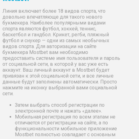
Линия включает более 18 видов спорта, что
довольно впечатляюще для такого нового
букмекера. Наиболее популярными видами
спорта являются футбол, хоккей, теннис,
баскетбол и гандбол. Крикет, регби, пляжный
футбол и снукер — одни из самых необычных
видов спорта. Для авторизации на сайте
букмекера Mostbet вам необходимо
предоставить системе имя пользователя и пароль
от социальной сети, в которой у вас уже есть
аккаунт. Ваш личный аккаунт в Mostbet будет
привязан к этой социальной сети, и все личные
данные будут заполнены автоматически. Просто
нажмите на иконку выбранной вами социальной
сети.
Затем выбрать способ регистрации по
электронной почте и нажать «далее».
Мобильная регистрация по всем этапам не
отличается от регистрации на сайте, а по
функциональности мобильное приложение
Mostbet полностью совпадает с основным