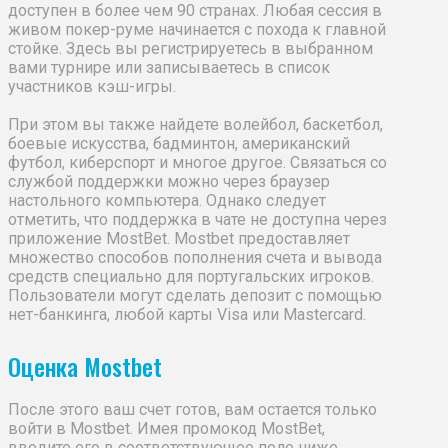
доступен в более чем 90 странах. Любая сессия в
живом покер-руме начинается с похода к главной
стойке. Здесь вы регистрируетесь в выбранном
вами турнире или записываетесь в список
участников кэш-игры.
При этом вы также найдете волейбол, баскетбол,
боевые искусства, бадминтон, американский
футбол, киберспорт и многое другое. Связаться со
службой поддержки можно через браузер
настольного компьютера. Однако следует
отметить, что поддержка в чате не доступна через
приложение MostBet. Mostbet предоставляет
множество способов пополнения счета и вывода
средств специально для португальских игроков.
Пользователи могут сделать депозит с помощью
нет-банкинга, любой карты Visa или Mastercard.
Оценка Mostbet
После этого ваш счет готов, вам остается только
войти в Mostbet. Имея промокод MostBet,
введите его в соответствующее поле ниже,