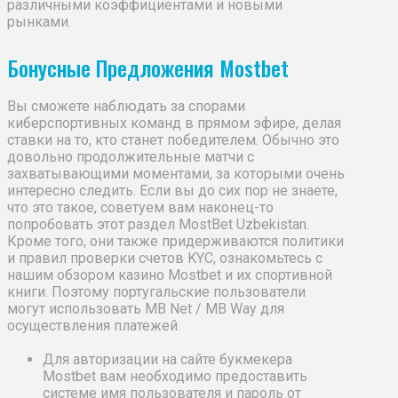
различными коэффициентами и новыми
рынками.
Бонусные Предложения Mostbet
Вы сможете наблюдать за спорами
киберспортивных команд в прямом эфире, делая
ставки на то, кто станет победителем. Обычно это
довольно продолжительные матчи с
захватывающими моментами, за которыми очень
интересно следить. Если вы до сих пор не знаете,
что это такое, советуем вам наконец-то
попробовать этот раздел MostBet Uzbekistan.
Кроме того, они также придерживаются политики
и правил проверки счетов KYC, ознакомьтесь с
нашим обзором казино Mostbet и их спортивной
книги. Поэтому португальские пользователи
могут использовать MB Net / MB Way для
осуществления платежей.
Для авторизации на сайте букмекера
Mostbet вам необходимо предоставить
системе имя пользователя и пароль от