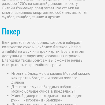
размере 125% на каждый депозит на счету.
Онлайн-букмекер предлагает live ставки на
многочисленные спортивные события, включая
футбол, гандбол, теннис и другие.
Покер
Выигрывает тот соперник, который набирает
количество очков, наиболее близкое к being
unfaithful на двух или трех картах. Все эти игры
доступны для зарегистрированных игроков.
Благодаря таким бонусам вы сможете начать
выигрывать в кратчайшие сроки.
Играть в блэкджек в казино Mostbet можно
как против бота, так и против живого
дилера.
Для этого ему необходимо набрать как
можно больше очков в пределах 21.
Живой дилер выкладывает на стол две
руки — «игрока» и «банкира».
Другие методы, которые вы можете