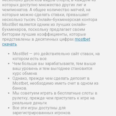
которых доступно множество других лиг и
чемпионатов. А общее количество матчей, на
которые можно сделать ставки, превышает
несколько тысяч. Онлайн-букмекерская контора
MostBet является одним из лучших онлайн-
букмекеров, поскольку предлагает своим
бетторам лучшие коэффициенты, которые
представлены в десятичных цифрах
mostbet
скачать
.
MostBet — это действительно сайт ставок, на
котором есть все.
Чем больше вы зарабатываете, тем выше
ваш уровень и тем выгоднее становится
курс обмена.
Однако, прежде чем сделать депозит в
Mostbet, необходимо иметь счет в одном из
банков.
Мы советуем играть в бесплатные слоты в
рулетку, прежде чем приступать к игре на
реальные деньги.
Все эти игры доступны для
зарегистрированных игроков.