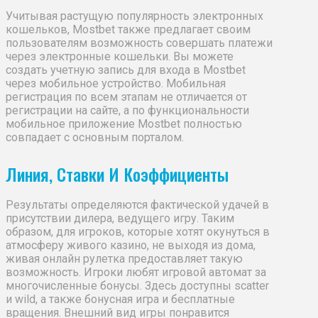
Учитывая растущую популярность электронных
кошельков, Mostbet также предлагает своим
пользователям возможность совершать платежи
через электронные кошельки. Вы можете
создать учетную запись для входа в Mostbet
через мобильное устройство. Мобильная
регистрация по всем этапам не отличается от
регистрации на сайте, а по функциональности
мобильное приложение Mostbet полностью
совпадает с основным порталом.
Линия, Ставки И Коэффициенты
Результаты определяются фактической удачей в
присутствии дилера, ведущего игру. Таким
образом, для игроков, которые хотят окунуться в
атмосферу живого казино, не выходя из дома,
живая онлайн рулетка предоставляет такую
возможность. Игроки любят игровой автомат за
многочисленные бонусы. Здесь доступны scatter
и wild, а также бонусная игра и бесплатные
вращения. Внешний вид игры понравится