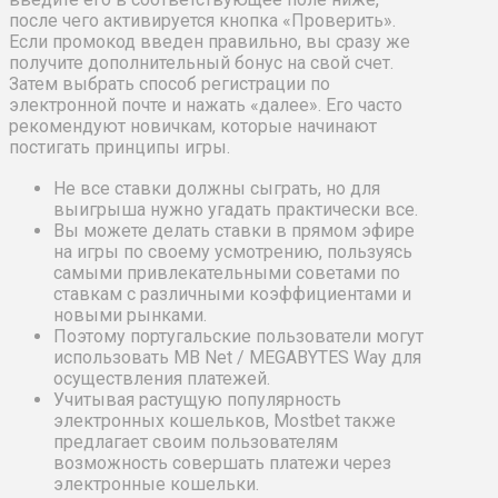
после чего активируется кнопка «Проверить».
Если промокод введен правильно, вы сразу же
получите дополнительный бонус на свой счет.
Затем выбрать способ регистрации по
электронной почте и нажать «далее». Его часто
рекомендуют новичкам, которые начинают
постигать принципы игры.
Не все ставки должны сыграть, но для
выигрыша нужно угадать практически все.
Вы можете делать ставки в прямом эфире
на игры по своему усмотрению, пользуясь
самыми привлекательными советами по
ставкам с различными коэффициентами и
новыми рынками.
Поэтому португальские пользователи могут
использовать MB Net / MEGABYTES Way для
осуществления платежей.
Учитывая растущую популярность
электронных кошельков, Mostbet также
предлагает своим пользователям
возможность совершать платежи через
электронные кошельки.