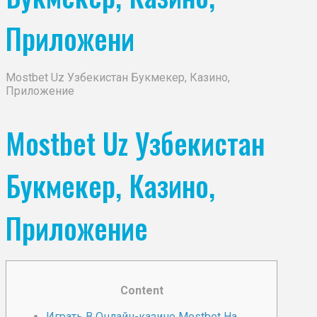
Приложени
Mostbet Uz Узбекистан Букмекер, Казино,
Приложение
Mostbet Uz Узбекистан
Букмекер, Казино,
Приложение
Content
Играть В Онлайн-казино Mostbet На