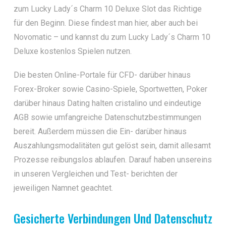
zum Lucky Lady´s Charm 10 Deluxe Slot das Richtige
für den Beginn. Diese findest man hier, aber auch bei
Novomatic – und kannst du zum Lucky Lady´s Charm 10
Deluxe kostenlos Spielen nutzen.
Die besten Online-Portale für CFD- darüber hinaus
Forex-Broker sowie Casino-Spiele, Sportwetten, Poker
darüber hinaus Dating halten cristalino und eindeutige
AGB sowie umfangreiche Datenschutzbestimmungen
bereit. Außerdem müssen die Ein- darüber hinaus
Auszahlungsmodalitäten gut gelöst sein, damit allesamt
Prozesse reibungslos ablaufen. Darauf haben unsereins
in unseren Vergleichen und Test- berichten der
jeweiligen Namnet geachtet.
Gesicherte Verbindungen Und Datenschutz