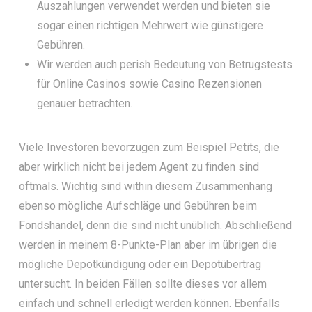
Auszahlungen verwendet werden und bieten sie
sogar einen richtigen Mehrwert wie günstigere
Gebühren.
Wir werden auch perish Bedeutung von Betrugstests
für Online Casinos sowie Casino Rezensionen
genauer betrachten.
Viele Investoren bevorzugen zum Beispiel Petits, die
aber wirklich nicht bei jedem Agent zu finden sind
oftmals. Wichtig sind within diesem Zusammenhang
ebenso mögliche Aufschläge und Gebühren beim
Fondshandel, denn die sind nicht unüblich. Abschließend
werden in meinem 8-Punkte-Plan aber im übrigen die
mögliche Depotkündigung oder ein Depotübertrag
untersucht. In beiden Fällen sollte dieses vor allem
einfach und schnell erledigt werden können. Ebenfalls