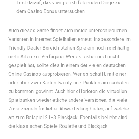
Test darauf, dass wir perish folgenden Dinge zu
dem Casino Bonus untersuchen.
Auch dieses Game findet sich inside unterschiedlichen
Varianten in Internet Spielhallen erneut. Insbesondere im
Friendly Dealer Bereich stehen Spielern noch reichhaltig
mehr Arten zur Verfügung. Wer es bisher noch nicht
gespielt hat, sollte dies in einem der vielen deutschen
Online Casinos ausprobieren. Wer es schafft, mit einer
oder aber zwei Karten twenty one Punkten am nächsten
zu kommen, gewinnt. Auch hier offerieren die virtuellen
Spielbanken wieder etliche andere Versionen, die viele
Zusatzregeln für lieber Abwechslung bieten, auf welche
art zum Beispiel 21+3 Blackjack. Ebenfalls beliebt sind
die klassischen Spiele Roulette und Blackjack.