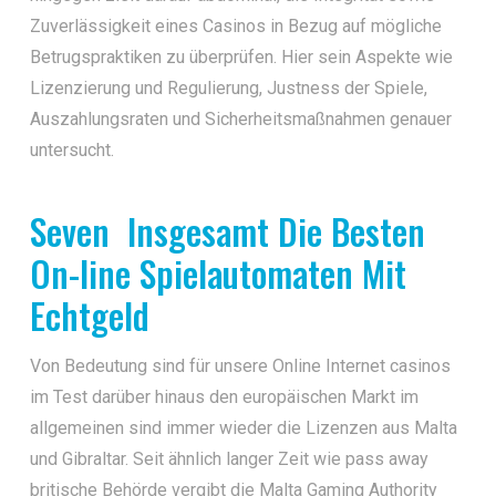
Zuverlässigkeit eines Casinos in Bezug auf mögliche
Betrugspraktiken zu überprüfen. Hier sein Aspekte wie
Lizenzierung und Regulierung, Justness der Spiele,
Auszahlungsraten und Sicherheitsmaßnahmen genauer
untersucht.
Seven  Insgesamt Die Besten
On-line Spielautomaten Mit
Echtgeld
Von Bedeutung sind für unsere Online Internet casinos
im Test darüber hinaus den europäischen Markt im
allgemeinen sind immer wieder die Lizenzen aus Malta
und Gibraltar. Seit ähnlich langer Zeit wie pass away
britische Behörde vergibt die Malta Gaming Authority