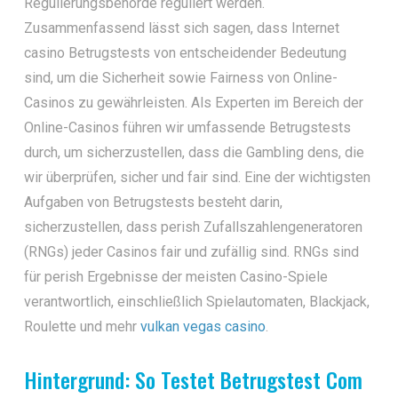
Regulierungsbehörde reguliert werden.
Zusammenfassend lässt sich sagen, dass Internet
casino Betrugstests von entscheidender Bedeutung
sind, um die Sicherheit sowie Fairness von Online-
Casinos zu gewährleisten. Als Experten im Bereich der
Online-Casinos führen wir umfassende Betrugstests
durch, um sicherzustellen, dass die Gambling dens, die
wir überprüfen, sicher und fair sind. Eine der wichtigsten
Aufgaben von Betrugstests besteht darin,
sicherzustellen, dass perish Zufallszahlengeneratoren
(RNGs) jeder Casinos fair und zufällig sind. RNGs sind
für perish Ergebnisse der meisten Casino-Spiele
verantwortlich, einschließlich Spielautomaten, Blackjack,
Roulette und mehr
vulkan vegas casino
.
Hintergrund: So Testet Betrugstest Com