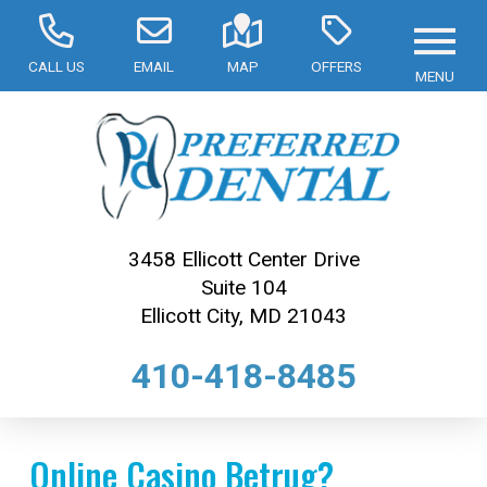
CALL US
EMAIL
MAP
OFFERS
MENU
3458 Ellicott Center Drive
Suite 104
Ellicott City, MD 21043
410-418-8485
Online Casino Betrug?