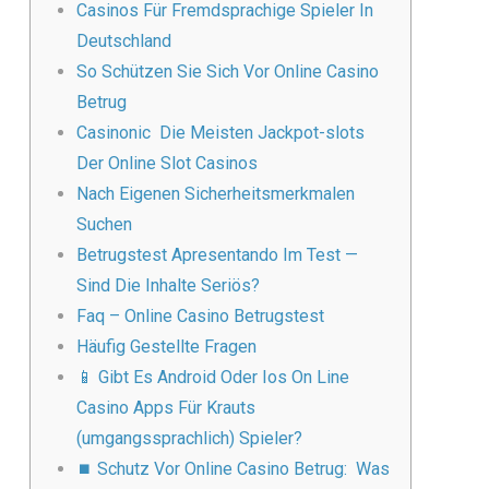
Casinos Für Fremdsprachige Spieler In
Deutschland
So Schützen Sie Sich Vor Online Casino
Betrug
Casinonic  Die Meisten Jackpot-slots
Der Online Slot Casinos
Nach Eigenen Sicherheitsmerkmalen
Suchen
Betrugstest Apresentando Im Test —
Sind Die Inhalte Seriös?
Faq – Online Casino Betrugstest
Häufig Gestellte Fragen
📱 Gibt Es Android Oder Ios On Line
Casino Apps Für Krauts
(umgangssprachlich) Spieler?
⏹️ Schutz Vor Online Casino Betrug: Was