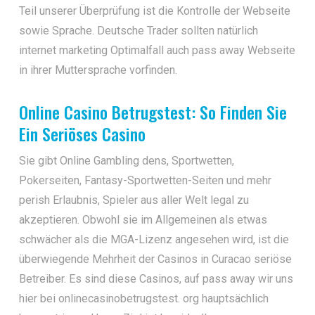
Teil unserer Überprüfung ist die Kontrolle der Webseite
sowie Sprache. Deutsche Trader sollten natürlich
internet marketing Optimalfall auch pass away Webseite
in ihrer Muttersprache vorfinden.
Online Casino Betrugstest: So Finden Sie
Ein Seriöses Casino
Sie gibt Online Gambling dens, Sportwetten,
Pokerseiten, Fantasy-Sportwetten-Seiten und mehr
perish Erlaubnis, Spieler aus aller Welt legal zu
akzeptieren. Obwohl sie im Allgemeinen als etwas
schwächer als die MGA-Lizenz angesehen wird, ist die
überwiegende Mehrheit der Casinos in Curacao seriöse
Betreiber. Es sind diese Casinos, auf pass away wir uns
hier bei onlinecasinobetrugstest. org hauptsächlich