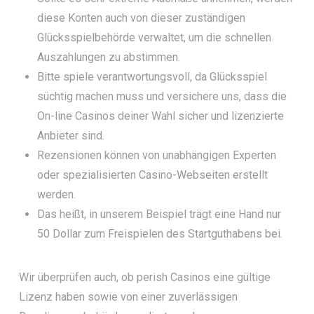
diese Konten auch von dieser zuständigen
Glücksspielbehörde verwaltet, um die schnellen
Auszahlungen zu abstimmen.
Bitte spiele verantwortungsvoll, da Glücksspiel
süchtig machen muss und versichere uns, dass die
On-line Casinos deiner Wahl sicher und lizenzierte
Anbieter sind.
Rezensionen können von unabhängigen Experten
oder spezialisierten Casino-Webseiten erstellt
werden.
Das heißt, in unserem Beispiel trägt eine Hand nur
50 Dollar zum Freispielen des Startguthabens bei.
Wir überprüfen auch, ob perish Casinos eine gültige
Lizenz haben sowie von einer zuverlässigen