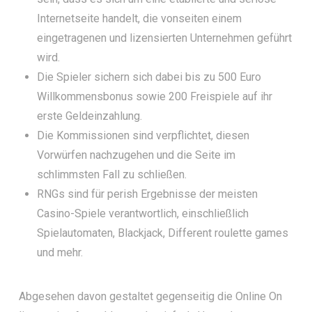
Internetseite handelt, die vonseiten einem
eingetragenen und lizensierten Unternehmen geführt
wird.
Die Spieler sichern sich dabei bis zu 500 Euro
Willkommensbonus sowie 200 Freispiele auf ihr
erste Geldeinzahlung.
Die Kommissionen sind verpflichtet, diesen
Vorwürfen nachzugehen und die Seite im
schlimmsten Fall zu schließen.
RNGs sind für perish Ergebnisse der meisten
Casino-Spiele verantwortlich, einschließlich
Spielautomaten, Blackjack, Different roulette games
und mehr.
Abgesehen davon gestaltet gegenseitig die Online On