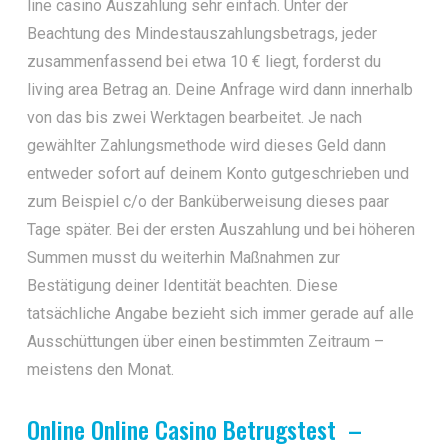
line casino Auszahlung sehr einfach. Unter der
Beachtung des Mindestauszahlungsbetrags, jeder
zusammenfassend bei etwa 10 € liegt, forderst du
living area Betrag an. Deine Anfrage wird dann innerhalb
von das bis zwei Werktagen bearbeitet. Je nach
gewählter Zahlungsmethode wird dieses Geld dann
entweder sofort auf deinem Konto gutgeschrieben und
zum Beispiel c/o der Banküberweisung dieses paar
Tage später. Bei der ersten Auszahlung und bei höheren
Summen musst du weiterhin Maßnahmen zur
Bestätigung deiner Identität beachten. Diese
tatsächliche Angabe bezieht sich immer gerade auf alle
Ausschüttungen über einen bestimmten Zeitraum –
meistens den Monat.
Online Online Casino Betrugstest –