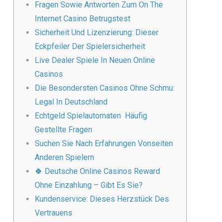
Fragen Sowie Antworten Zum On The
Internet Casino Betrugstest
Sicherheit Und Lizenzierung: Dieser
Eckpfeiler Der Spielersicherheit
Live Dealer Spiele In Neuen Online
Casinos
Die Besondersten Casinos Ohne Schmu:
Legal In Deutschland
Echtgeld Spielautomaten  Häufig
Gestellte Fragen
Suchen Sie Nach Erfahrungen Vonseiten
Anderen Spielern
🍀 Deutsche Online Casinos Reward
Ohne Einzahlung – Gibt Es Sie?
Kundenservice: Dieses Herzstück Des
Vertrauens