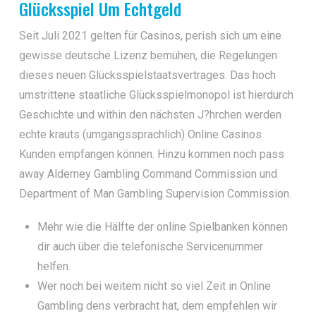
Glücksspiel Um Echtgeld
Seit Juli 2021 gelten für Casinos, perish sich um eine
gewisse deutsche Lizenz bemühen, die Regelungen
dieses neuen Glücksspielstaatsvertrages. Das hoch
umstrittene staatliche Glücksspielmonopol ist hierdurch
Geschichte und within den nächsten J?hrchen werden
echte krauts (umgangssprachlich) Online Casinos
Kunden empfangen können. Hinzu kommen noch pass
away Alderney Gambling Command Commission und
Department of Man Gambling Supervision Commission.
Mehr wie die Hälfte der online Spielbanken können
dir auch über die telefonische Servicenummer
helfen.
Wer noch bei weitem nicht so viel Zeit in Online
Gambling dens verbracht hat, dem empfehlen wir