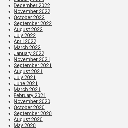
December 2022
November 2022
October 2022
September 2022
August 2022
July 2022
April 2022
March 2022
January 2022
November 2021
September 2021
August 2021
July 2021
June 2021
March 2021
February 2021
November 2020
October 2020
September 2020
August 2020
May 2020