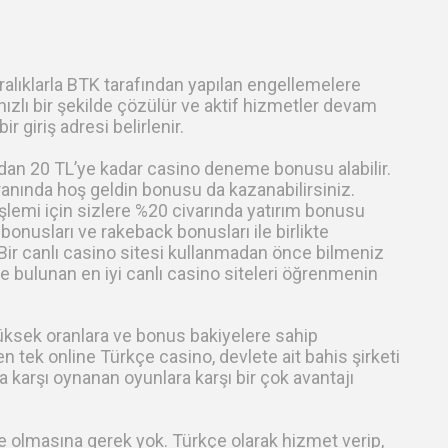
aralıklarla BTK tarafından yapılan engellemelere
hızlı bir şekilde çözülür ve aktif hizmetler devam
r giriş adresi belirlenir.
adan 20 TL’ye kadar casino deneme bonusu alabilir.
anında hoş geldin bonusu da kazanabilirsiniz.
şlemi için sizlere %20 civarında yatırım bonusu
 bonusları ve rakeback bonusları ile birlikte
iz. Bir canlı casino sitesi kullanmadan önce bilmeniz
de bulunan en iyi canlı casino siteleri öğrenmenin
 yüksek oranlara ve bonus bakiyelere sahip
en tek online Türkçe casino, devlete ait bahis şirketi
 karşı oynanan oyunlara karşı bir çok avantajı
de olmasına gerek yok. Türkçe olarak hizmet verip,