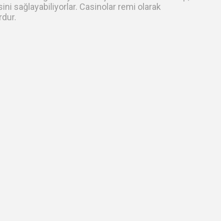
ni sağlayabiliyorlar. Casinolar remi olarak
rdur.