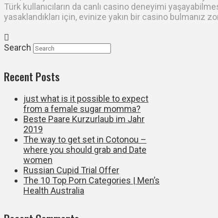
Türk kullanıcıların da canlı casino deneyimi yaşayabilmesi
yasaklandıkları için, evinize yakın bir casino bulmanız zo
Search
Recent Posts
just what is it possible to expect
from a female sugar momma?
Beste Paare Kurzurlaub im Jahr
2019
The way to get set in Cotonou –
where you should grab and Date
women
Russian Cupid Trial Offer
The 10 Top Porn Categories | Men’s
Health Australia