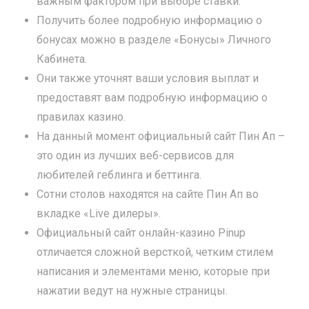
важным фактором при выборе ставки.
Получить более подробную информацию о
бонусах можно в разделе «Бонусы» Личного
Кабинета.
Они также уточнят ваши условия выплат и
предоставят вам подробную информацию о
правилах казино.
На данный момент официальный сайт Пин Ап –
это один из лучших веб-сервисов для
любителей геблинга и беттинга.
Сотни столов находятся на сайте Пин Ап во
вкладке «Live дилеры».
Официальный сайт онлайн-казино Pinup
отличается сложной версткой, четким стилем
написания и элементами меню, которые при
нажатии ведут на нужные страницы.