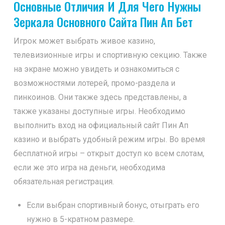
Основные Отличия И Для Чего Нужны
Зеркала Основного Сайта Пин Ап Бет
Игрок может выбрать живое казино,
телевизионные игры и спортивную секцию. Также
на экране можно увидеть и ознакомиться с
возможностями лотерей, промо-раздела и
пинкоинов. Они также здесь представлены, а
также указаны доступные игры. Необходимо
выполнить вход на официальный сайт Пин Ап
казино и выбрать удобный режим игры. Во время
бесплатной игры – открыт доступ ко всем слотам,
если же это игра на деньги, необходима
обязательная регистрация.
Если выбран спортивный бонус, отыграть его
нужно в 5-кратном размере.