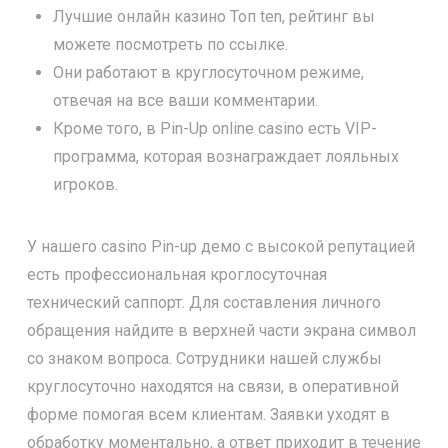
Лучшие онлайн казино Топ ten, рейтинг вы
можете посмотреть по ссылке.
Они работают в круглосуточном режиме,
отвечая на все ваши комментарии.
Кроме того, в Pin-Up online casino есть VIP-
программа, которая вознаграждает лояльных
игроков.
У нашего casino Pin-up демо с высокой репутацией
есть профессиональная кроглосуточная
технический саппорт. Для составления личного
обращения найдите в верхней части экрана символ
со знаком вопроса. Сотрудники нашей службы
круглосуточно находятся на связи, в оперативной
форме помогая всем клиентам. Заявки уходят в
обработку моментально, а ответ приходит в течение