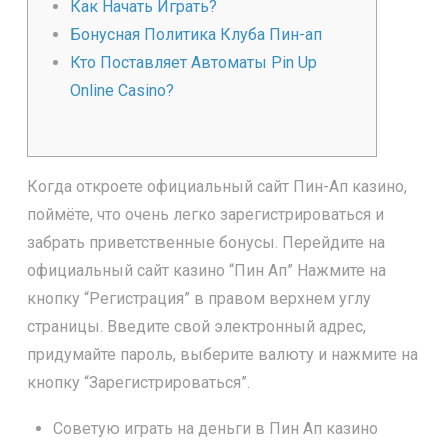
Как Начать Играть?
Бонусная Политика Клуба Пин-ап
Кто Поставляет Автоматы Pin Up
Online Casino?
Когда откроете официальный сайт Пин-Ап казино,
поймёте, что очень легко зарегистрироваться и
забрать приветственные бонусы. Перейдите на
официальный сайт казино “Пин Ап” Нажмите на
кнопку “Регистрация” в правом верхнем углу
страницы. Введите свой электронный адрес,
придумайте пароль, выберите валюту и нажмите на
кнопку “Зарегистрироваться”.
Советую играть на деньги в Пин Ап казино