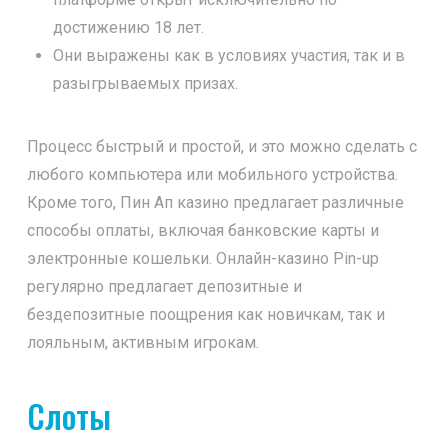
достижению 18 лет.
Они выражены как в условиях участия, так и в
разыгрываемых призах.
Процесс быстрый и простой, и это можно сделать с
любого компьютера или мобильного устройства.
Кроме того, Пин Ап казино предлагает различные
способы оплаты, включая банковские карты и
электронные кошельки. Онлайн-казино Pin-up
регулярно предлагает депозитные и
бездепозитные поощрения как новичкам, так и
лояльным, активным игрокам.
Слоты