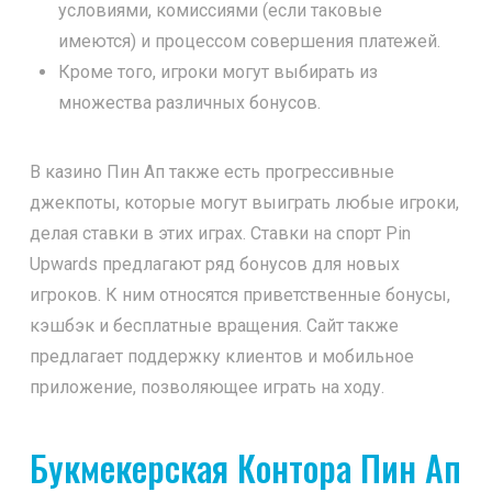
условиями, комиссиями (если таковые
имеются) и процессом совершения платежей.
Кроме того, игроки могут выбирать из
множества различных бонусов.
В казино Пин Ап также есть прогрессивные
джекпоты, которые могут выиграть любые игроки,
делая ставки в этих играх. Ставки на спорт Pin
Upwards предлагают ряд бонусов для новых
игроков. К ним относятся приветственные бонусы,
кэшбэк и бесплатные вращения. Сайт также
предлагает поддержку клиентов и мобильное
приложение, позволяющее играть на ходу.
Букмекерская Контора Пин Ап