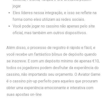
jogar.
Eles líderes nessa integração, e isso se reflete na
forma como eles utilizam as redes sociais.
Você pode jogar no cassino não apenas pelo site
oficial, mas também em outros dispositivos.
Além disso, o processo de registro é rápido e fácil, e
você recebe um fantástico bônus de depósito quando
se inscreve. E com um depósito mínimo de apenas €10,
todos os jogadores podem desfrutar da experiência do
cassino, não importando seu orçamento. O Aviator Game
é o cassino pin-up perfeito para aqueles que procuram
obter uma experiência emocionante e interativa com
suas apostas on-line.