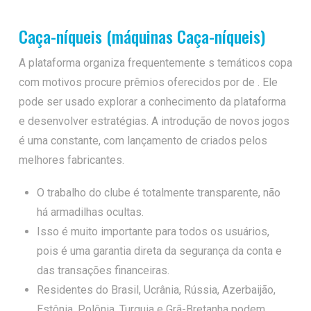
Caça-níqueis (máquinas Caça-níqueis)
A plataforma organiza frequentemente s temáticos copa
com motivos procure prêmios oferecidos por de . Ele
pode ser usado explorar a conhecimento da plataforma
e desenvolver estratégias. A introdução de novos jogos
é uma constante, com lançamento de criados pelos
melhores fabricantes.
O trabalho do clube é totalmente transparente, não
há armadilhas ocultas.
Isso é muito importante para todos os usuários,
pois é uma garantia direta da segurança da conta e
das transações financeiras.
Residentes do Brasil, Ucrânia, Rússia, Azerbaijão,
Estônia, Polônia, Turquia e Grã-Bretanha podem