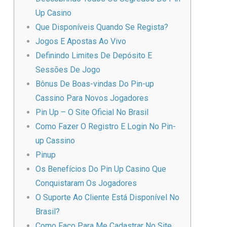
Up Casino
Que Disponíveis Quando Se Regista?
Jogos E Apostas Ao Vivo
Definindo Limites De Depósito E
Sessões De Jogo
Bônus De Boas-vindas Do Pin-up
Cassino Para Novos Jogadores
Pin Up – O Site Oficial No Brasil
Como Fazer O Registro E Login No Pin-
up Cassino
Pinup
Os Benefícios Do Pin Up Casino Que
Conquistaram Os Jogadores
O Suporte Ao Cliente Está Disponível No
Brasil?
Como Faço Para Me Cadastrar No Site