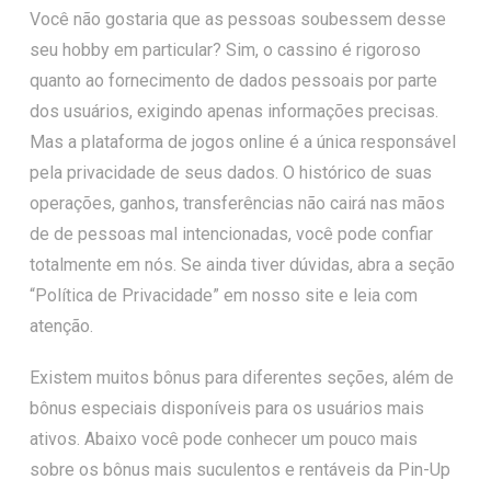
Você não gostaria que as pessoas soubessem desse
seu hobby em particular? Sim, o cassino é rigoroso
quanto ao fornecimento de dados pessoais por parte
dos usuários, exigindo apenas informações precisas.
Mas a plataforma de jogos online é a única responsável
pela privacidade de seus dados. O histórico de suas
operações, ganhos, transferências não cairá nas mãos
de de pessoas mal intencionadas, você pode confiar
totalmente em nós. Se ainda tiver dúvidas, abra a seção
“Política de Privacidade” em nosso site e leia com
atenção.
Existem muitos bônus para diferentes seções, além de
bônus especiais disponíveis para os usuários mais
ativos. Abaixo você pode conhecer um pouco mais
sobre os bônus mais suculentos e rentáveis da Pin-Up