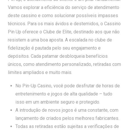
Vamos explorar a eficiência do serviço de atendimento
deste cassino e como solucionar possíveis impasses
técnicos. Para os mais ávidos e destemidos, o Cassino
Pin Up oferece o Clube de Elite, destinado aos que não
resistem a uma boa aposta. A escalada no clube de
fidelização é pautada pelo seu engajamento e
depósitos. Cada patamar desbloqueia benefícios
únicos, como atendimento personalizado, retiradas com
limites ampliados e muito mais.
No Pin-Up Casino, você pode desfrutar de horas de
entretenimento e jogos de alta qualidade – tudo
isso em um ambiente seguro e protegido.
A introdução de novos jogos é uma constante, com
lançamento de criados pelos melhores fabricantes.
Todas as retiradas estão sujeitas a verificações de