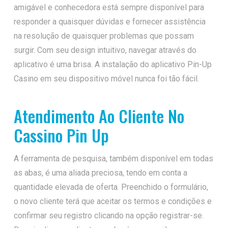
amigável e conhecedora está sempre disponível para
responder a quaisquer dúvidas e fornecer assistência
na resolução de quaisquer problemas que possam
surgir. Com seu design intuitivo, navegar através do
aplicativo é uma brisa. A instalação do aplicativo Pin-Up
Casino em seu dispositivo móvel nunca foi tão fácil.
Atendimento Ao Cliente No
Cassino Pin Up
A ferramenta de pesquisa, também disponível em todas
as abas, é uma aliada preciosa, tendo em conta a
quantidade elevada de oferta. Preenchido o formulário,
o novo cliente terá que aceitar os termos e condições e
confirmar seu registro clicando na opção registrar-se.