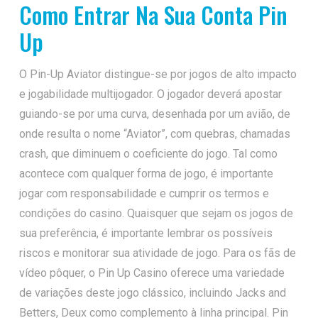
Como Entrar Na Sua Conta Pin
Up
O Pin-Up Aviator distingue-se por jogos de alto impacto
e jogabilidade multijogador. O jogador deverá apostar
guiando-se por uma curva, desenhada por um avião, de
onde resulta o nome “Aviator”, com quebras, chamadas
crash, que diminuem o coeficiente do jogo. Tal como
acontece com qualquer forma de jogo, é importante
jogar com responsabilidade e cumprir os termos e
condições do casino. Quaisquer que sejam os jogos de
sua preferência, é importante lembrar os possíveis
riscos e monitorar sua atividade de jogo. Para os fãs de
vídeo pôquer, o Pin Up Casino oferece uma variedade
de variações deste jogo clássico, incluindo Jacks and
Betters, Deux como complemento à linha principal. Pin