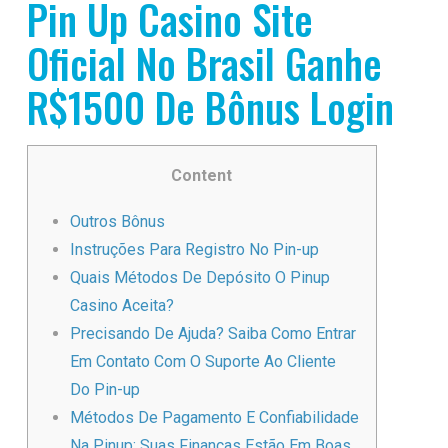
Pin Up Casino Site
Oficial No Brasil Ganhe
R$1500 De Bônus Login
Content
Outros Bônus
Instruções Para Registro No Pin-up
Quais Métodos De Depósito O Pinup
Casino Aceita?
Precisando De Ajuda? Saiba Como Entrar
Em Contato Com O Suporte Ao Cliente
Do Pin-up
Métodos De Pagamento E Confiabilidade
Na Pinup: Suas Finanças Estão Em Boas