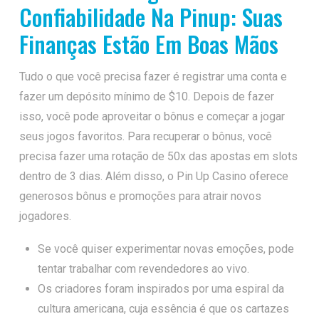
Confiabilidade Na Pinup: Suas
Finanças Estão Em Boas Mãos
Tudo o que você precisa fazer é registrar uma conta e
fazer um depósito mínimo de $10. Depois de fazer
isso, você pode aproveitar o bônus e começar a jogar
seus jogos favoritos. Para recuperar o bônus, você
precisa fazer uma rotação de 50x das apostas em slots
dentro de 3 dias. Além disso, o Pin Up Casino oferece
generosos bônus e promoções para atrair novos
jogadores.
Se você quiser experimentar novas emoções, pode
tentar trabalhar com revendedores ao vivo.
Os criadores foram inspirados por uma espiral da
cultura americana, cuja essência é que os cartazes