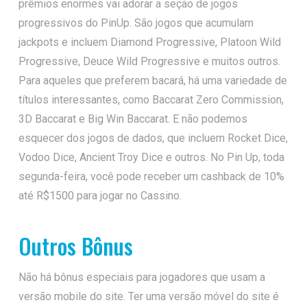
prêmios enormes vai adorar a seção de jogos
progressivos do PinUp. São jogos que acumulam
jackpots e incluem Diamond Progressive, Platoon Wild
Progressive, Deuce Wild Progressive e muitos outros.
Para aqueles que preferem bacará, há uma variedade de
títulos interessantes, como Baccarat Zero Commission,
3D Baccarat e Big Win Baccarat. E não podemos
esquecer dos jogos de dados, que incluem Rocket Dice,
Vodoo Dice, Ancient Troy Dice e outros. No Pin Up, toda
segunda-feira, você pode receber um cashback de 10%
até R$1500 para jogar no Cassino.
Outros Bônus
Não há bônus especiais para jogadores que usam a
versão mobile do site. Ter uma versão móvel do site é