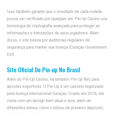
Isso também garante que o resultado de cada rodada
possa ser verificado por qualquer um. Pin Up Casino usa
tecnologia de criptografia avançada para proteger as
informações e transações de seus jogadores. Além
disso, o site passa por auditorias regulares de
segurança para manter sua licença (Curaçao Government
Est).
Site Oficial De Pin-up No Brasil
Além do Pin-Up Casino, há também Pin-Up Bet, para
apostas esportivas. O Pin-Up é um cassino legalizado
pela licença internacional Curaçao. Criado em 2016, ele
conta com um design bem atual e leve, além de
diferentes bônus, como o bônus de primeiro depósito,