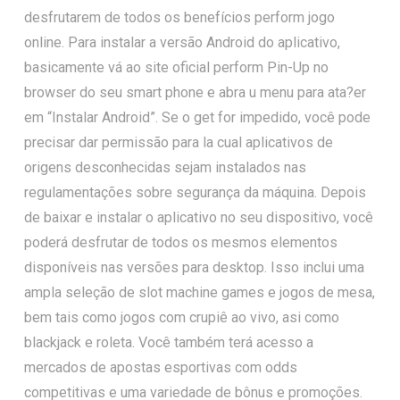
desfrutarem de todos os benefícios perform jogo
online. Para instalar a versão Android do aplicativo,
basicamente vá ao site oficial perform Pin-Up no
browser do seu smart phone e abra u menu para ata?er
em “Instalar Android”. Se o get for impedido, você pode
precisar dar permissão para la cual aplicativos de
origens desconhecidas sejam instalados nas
regulamentações sobre segurança da máquina. Depois
de baixar e instalar o aplicativo no seu dispositivo, você
poderá desfrutar de todos os mesmos elementos
disponíveis nas versões para desktop. Isso inclui uma
ampla seleção de slot machine games e jogos de mesa,
bem tais como jogos com crupiê ao vivo, asi como
blackjack e roleta. Você também terá acesso a
mercados de apostas esportivas com odds
competitivas e uma variedade de bônus e promoções.