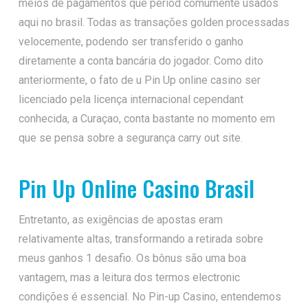
meios de pagamentos que period comumente usados
aqui no brasil. Todas as transações golden processadas
velocemente, podendo ser transferido o ganho
diretamente a conta bancária do jogador. Como dito
anteriormente, o fato de u Pin Up online casino ser
licenciado pela licença internacional cependant
conhecida, a Curaçao, conta bastante no momento em
que se pensa sobre a segurança carry out site.
Pin Up Online Casino Brasil
Entretanto, as exigências de apostas eram
relativamente altas, transformando a retirada sobre
meus ganhos 1 desafio. Os bônus são uma boa
vantagem, mas a leitura dos termos electronic
condições é essencial. No Pin-up Casino, entendemos