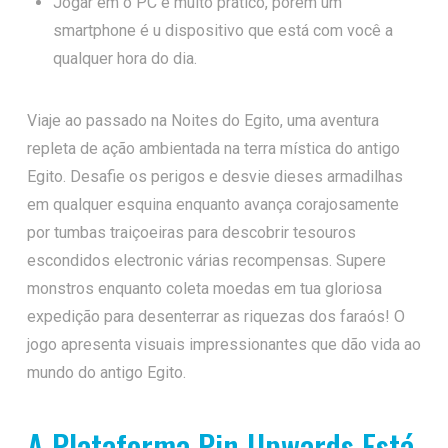
Jogar em o PC é muito prático, porém um
smartphone é u dispositivo que está com você a
qualquer hora do dia.
Viaje ao passado na Noites do Egito, uma aventura
repleta de ação ambientada na terra mística do antigo
Egito. Desafie os perigos e desvie dieses armadilhas
em qualquer esquina enquanto avança corajosamente
por tumbas traiçoeiras para descobrir tesouros
escondidos electronic várias recompensas. Supere
monstros enquanto coleta moedas em tua gloriosa
expedição para desenterrar as riquezas dos faraós! O
jogo apresenta visuais impressionantes que dão vida ao
mundo do antigo Egito.
A Plataforma Pin Upwards Está