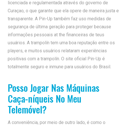
licenciada e regulamentada através do governo de
Curaçao, o que garante que ela opere de maneira justa e
transparente. A Pin-Up também faz uso medidas de
segurança de última geração para proteger because
informações pessoais at the financeiras de teus
usuários. A trampolín tem uma boa reputação entre os
players, e muitos usuários relataram experiências
positivas com a trampolín. O site oficial Pin-Up é
totalmente seguro e inmune para usuários do Brasil.
Posso Jogar Nas Máquinas
Caça-níqueis No Meu
Telemóvel?
A conveniência, por meio de outro lado, é como o