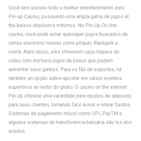
Você tem acesso todo u melhor entretenimento zero
Pin-up Casino, possuindo uma ampla gama de jogos at
the baixos depósitos mínimos. No Pin-Up On line
casino, você pode achar quaisquer jogos buscados de
cartas electronic mesas como pôquer, Blackjack e
roleta. Além disso, eles oferecem caça-níqueis de
vídeo com incríveis jogos de bônus que podem
aumentar seus ganhos. Para os fãs de esportes, há
também an opção sobre apostar em vários eventos
esportivos ao redor do globo. O casino on the internet
Pin Up oferece uma variedade para opções de deposito
para seus clientes, tornando fácil avivar e retirar fundos.
Sistemas de pagamento móvel como UPI, PayTM e
algunos sistemas de transferência bancária são los dos
aceitos.