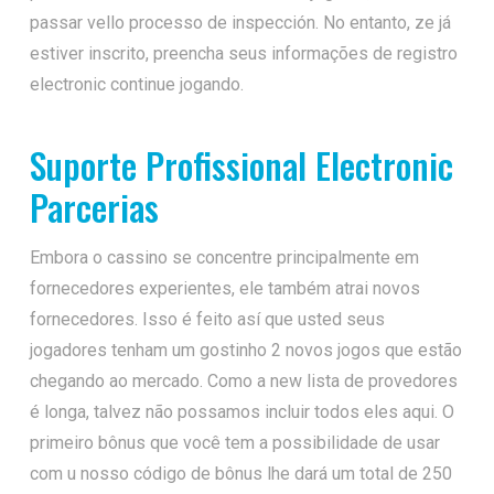
passar vello processo de inspección. No entanto, ze já
estiver inscrito, preencha seus informações de registro
electronic continue jogando.
Suporte Profissional Electronic
Parcerias
Embora o cassino se concentre principalmente em
fornecedores experientes, ele também atrai novos
fornecedores. Isso é feito así que usted seus
jogadores tenham um gostinho 2 novos jogos que estão
chegando ao mercado. Como a new lista de provedores
é longa, talvez não possamos incluir todos eles aqui. O
primeiro bônus que você tem a possibilidade de usar
com u nosso código de bônus lhe dará um total de 250