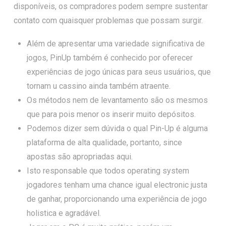
disponíveis, os compradores podem sempre sustentar
contato com quaisquer problemas que possam surgir.
Além de apresentar uma variedade significativa de
jogos, PinUp também é conhecido por oferecer
experiências de jogo únicas para seus usuários, que
tornam u cassino ainda também atraente.
Os métodos nem de levantamento são os mesmos
que para pois menor os inserir muito depósitos.
Podemos dizer sem dúvida o qual Pin-Up é alguma
plataforma de alta qualidade, portanto, since
apostas são apropriadas aqui.
Isto responsable que todos operating system
jogadores tenham uma chance igual electronic justa
de ganhar, proporcionando uma experiência de jogo
holistica e agradável.