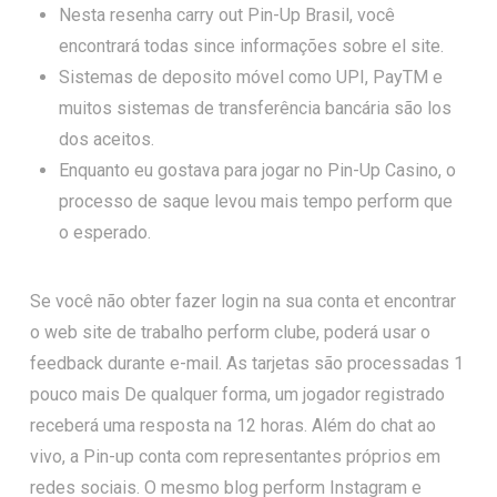
Nesta resenha carry out Pin-Up Brasil, você
encontrará todas since informações sobre el site.
Sistemas de deposito móvel como UPI, PayTM e
muitos sistemas de transferência bancária são los
dos aceitos.
Enquanto eu gostava para jogar no Pin-Up Casino, o
processo de saque levou mais tempo perform que
o esperado.
Se você não obter fazer login na sua conta et encontrar
o web site de trabalho perform clube, poderá usar o
feedback durante e-mail. As tarjetas são processadas 1
pouco mais De qualquer forma, um jogador registrado
receberá uma resposta na 12 horas. Além do chat ao
vivo, a Pin-up conta com representantes próprios em
redes sociais. O mesmo blog perform Instagram e