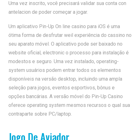
Uma vez inscrito, você precisará validar sua conta con
antelacion de poder começar a jogar.
Um aplicativo Pin-Up On line casino para iOS é uma
ótima forma de desfrutar weil experiência do cassino no
seu aparato móvel. O aplicativo pode ser baixado no
website oficial, electronic o processo para instalação é
modestos e seguro. Uma vez instalado, operating-
system usuários podem entrar todos os elementos
disponíveis na versão desktop, incluindo uma ampla
seleção para jogos, eventos esportivos, bônus e
opções bancárias. A versão móvel do Pin-Up Casino
oferece operating system mesmos recursos o qual sua
contraparte sobre PC/laptop.
Jogo De Aviador