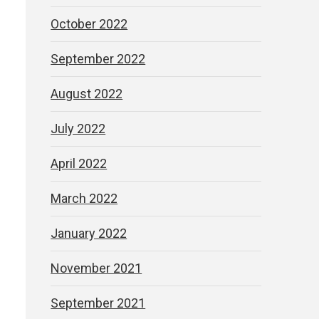
October 2022
September 2022
August 2022
July 2022
April 2022
March 2022
January 2022
November 2021
September 2021