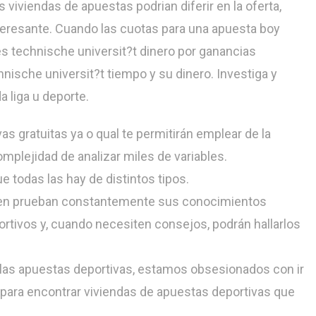
 viviendas de apuestas podrian diferir en la oferta,
teresante. Cuando las cuotas para una apuesta boy
s technische universit?t dinero por ganancias
ische universit?t tiempo y su dinero. Investiga y
 liga u deporte.
vas gratuitas ya o qual te permitirán emplear de la
omplejidad de analizar miles de variables.
e todas las hay de distintos tipos.
elen prueban constantemente sus conocimientos
rtivos y, cuando necesiten consejos, podrán hallarlos
las apuestas deportivas, estamos obsesionados con ir
 para encontrar viviendas de apuestas deportivas que