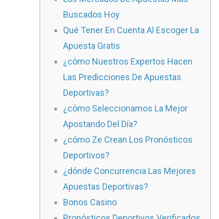
Buscados Hoy
Qué Tener En Cuenta Al Escoger La
Apuesta Gratis
¿cómo Nuestros Expertos Hacen
Las Predicciones De Apuestas
Deportivas?
¿cómo Seleccionamos La Mejor
Apostando Del Día?
¿cómo Ze Crean Los Pronósticos
Deportivos?
¿dónde Concurrencia Las Mejores
Apuestas Deportivas?
Bonos Casino
Pronósticos Deportivos Verificados