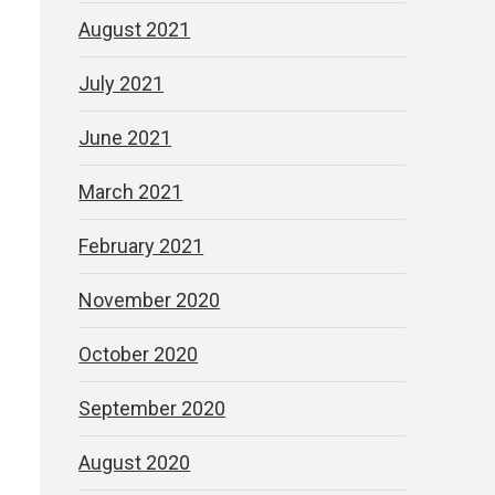
August 2021
July 2021
June 2021
March 2021
February 2021
November 2020
October 2020
September 2020
August 2020