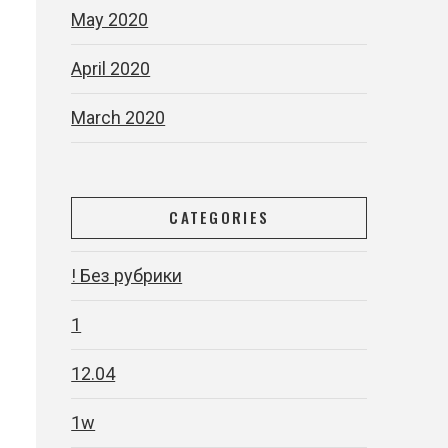
May 2020
April 2020
March 2020
CATEGORIES
! Без рубрики
1
12.04
1w