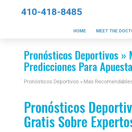
410-418-8485
HOME
MEET THE DOCT
Pronósticos Deportivos »
Predicciones Para Apuest
Pronósticos Deportivos » Mas Recomendables
Pronósticos Deporti
Gratis Sobre Experto