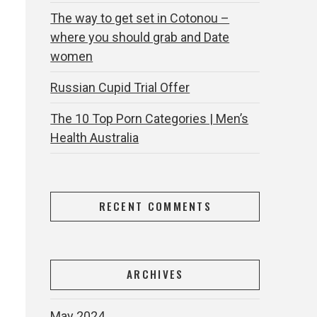
The way to get set in Cotonou –
where you should grab and Date
women
Russian Cupid Trial Offer
The 10 Top Porn Categories | Men’s
Health Australia
RECENT COMMENTS
ARCHIVES
May 2024