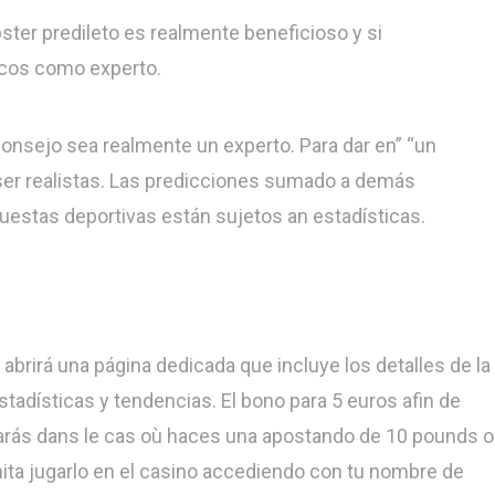
ipster predileto es realmente beneficioso y si
icos como experto.
onsejo sea realmente un experto. Para dar en” “un
 ser realistas. Las predicciones sumado a demás
uestas deportivas están sujetos an estadísticas.
abrirá una página dedicada que incluye los detalles de la
stadísticas y tendencias. El bono para 5 euros afin de
harás dans le cas où haces una apostando de 10 pounds o
mita jugarlo en el casino accediendo con tu nombre de