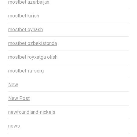
mostbet azerbaijan
mostbet kirish
mostbet oynash
mostbet ozbekistonda
mostbet royxatga olish
mostbet-ru-serg
New
New Post
newfoundland-nickels
news