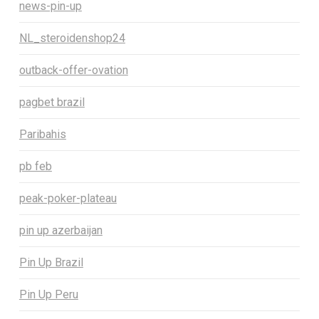
news-pin-up
NL_steroidenshop24
outback-offer-ovation
pagbet brazil
Paribahis
pb feb
peak-poker-plateau
pin up azerbaijan
Pin Up Brazil
Pin Up Peru