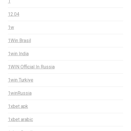
1
12.04
1w
1Win Brasil
1win India
1WIN Official In Russia
1win Turkiye
1winRussia
1xbet apk
1xbet arabic