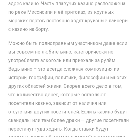
адрес казино. Часть плавучих казино расположена
по реке Миссисипи и её притоках, из крупных
морских портов постоянно ходят круизные лайнеры
с казино на борту.
Можно быть полноправным участником даже если
вы совсем не любите вино, категорически не
употребляете алкоголь или приехали за рулём.
Ведь вино – это всегда сложная композиция из
истории, географии, политики, философии и многих
других областей жизни. Скорее всего дело в том,
что количество денег, которые оставляют
посетители казино, зависит от наличия или
отсутствия других посетителей. Если в казино будут
скандалы или тем более драки — другие посетители
перестанут туда ходить. Когда ставки будут