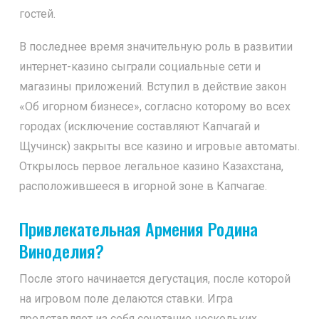
гостей.
В последнее время значительную роль в развитии
интернет-казино сыграли социальные сети и
магазины приложений. Вступил в действие закон
«Об игорном бизнесе», согласно которому во всех
городах (исключение составляют Капчагай и
Щучинск) закрыты все казино и игровые автоматы.
Открылось первое легальное казино Казахстана,
расположившееся в игорной зоне в Капчагае.
Привлекательная Армения Родина
Виноделия?
После этого начинается дегустация, после которой
на игровом поле делаются ставки. Игра
представляет из себя сочетание нескольких