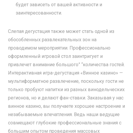
будет зависеть от вашей активности и
заинтересованности.
Слепая дегустация также может стать одной из
обособленных развлекательных зон на
проводимом мероприятии. Профессионально
оформленный игровой стол заинтригует и
привлечет внимание большого” “количества гостей.
Интерактивная игра-дегустация «Винное казино» —
мультиформатное развлечение, поскольку гости не
только пробуют напитки из разных винодельческих
регионов, но и делают фан-ставки. Заказывая у нас
винное казино, вы получаете хорошее настроение и
незабываемые впечатления. Ведь наши ведущие
совмещают глубокие профессиональные знания с
большим опытом проведения массовых