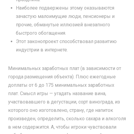
Наиболее подвержены этому оказываются
зачастую малоимущие люди, пенсионеры и
прочие, обманутые иллюзией внезапного
быстрого обогащения.
Этот законопроект способствовал развитию
индустрии в интернете.
Минимальных заработных плат (в зависимости от
города размещения объекта). Плюс ежегодные
доплаты от 6 до 175 минимальных заработных
плат. Смысл игры — угадать название вина,
участвовавшего в дегустации, сорт винограда, из
которого оно изготовлено, страну, где напиток
произведен, определить, сколько сахара и алкоголя
в нем содержится. А, чтобы игроки чувствовали