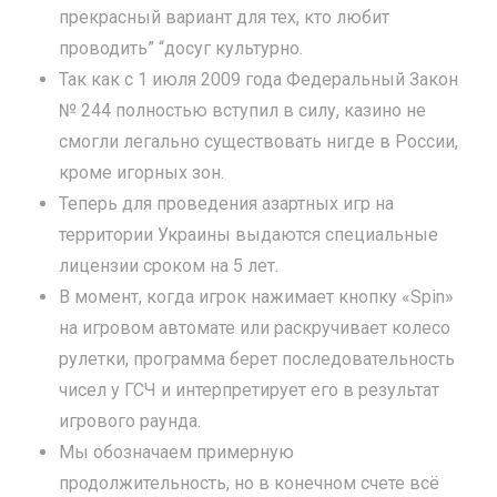
прекрасный вариант для тех, кто любит
проводить” “досуг культурно.
Так как с 1 июля 2009 года Федеральный Закон
№ 244 полностью вступил в силу, казино не
смогли легально существовать нигде в России,
кроме игорных зон.
Теперь для проведения азартных игр на
территории Украины выдаются специальные
лицензии сроком на 5 лет.
В момент, когда игрок нажимает кнопку «Spin»
на игровом автомате или раскручивает колесо
рулетки, программа берет последовательность
чисел у ГСЧ и интерпретирует его в результат
игрового раунда.
Мы обозначаем примерную
продолжительность, но в конечном счете всё