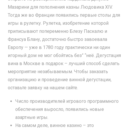
Мазарини для пополнения казны Людовика XIV.
Тогда же во Франции появились первые столы для
игры в рулетку. Рулетка, изобретение которой
приписывают попеременно Блезу Паскалю и
Франсуа Блану, достаточно быстро завоевала
Европу — уже в 1780 году практически ни один
игорный дом не мог обойтись без” “неё. Дегустация
вина в Москве в подарок – лучший способ сделать
мероприятие незабываемым. Чтобы заказать
организацию и проведение винной дегустации,
оставьте заявку на нашем сайте.
Число производителей игрового программного
обеспечения выросло, появились новые
азартные игры.
На самом деле, винное казино – это