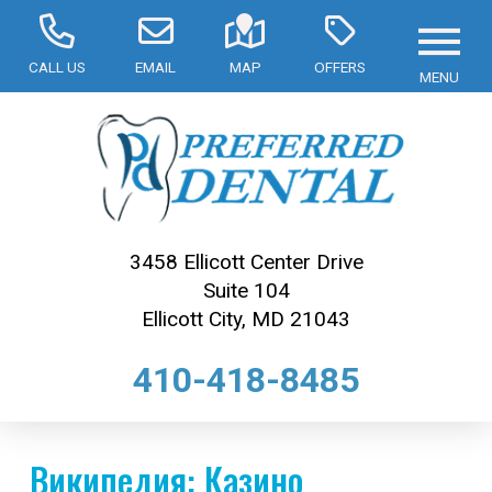
CALL US
EMAIL
MAP
OFFERS
MENU
3458 Ellicott Center Drive
Suite 104
Ellicott City, MD 21043
410-418-8485
Википедия: Казино