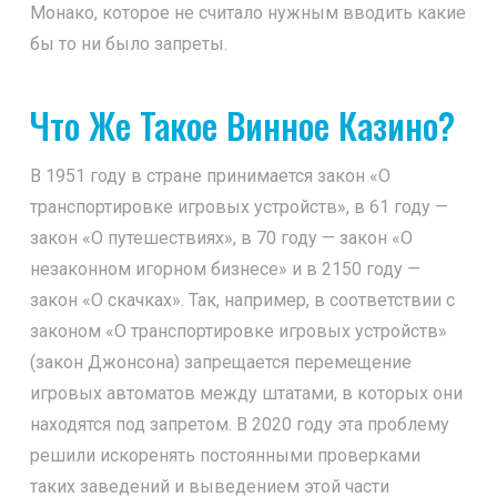
Монако, которое не считало нужным вводить какие
бы то ни было запреты.
Что Же Такое Винное Казино?
В 1951 году в стране принимается закон «О
транспортировке игровых устройств», в 61 году —
закон «О путешествиях», в 70 году — закон «О
незаконном игорном бизнесе» и в 2150 году —
закон «О скачках». Так, например, в соответствии с
законом «О транспортировке игровых устройств»
(закон Джонсона) запрещается перемещение
игровых автоматов между штатами, в которых они
находятся под запретом. В 2020 году эта проблему
решили искоренять постоянными проверками
таких заведений и выведением этой части