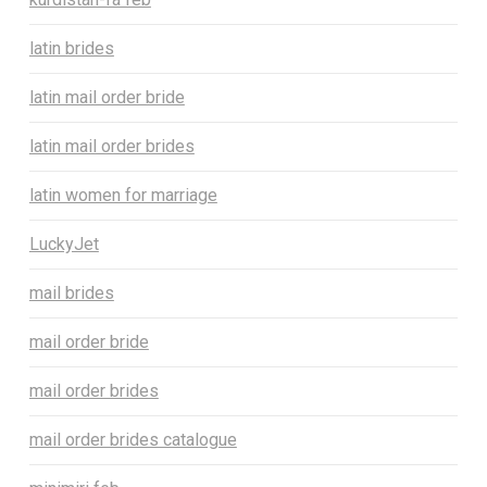
latin brides
latin mail order bride
latin mail order brides
latin women for marriage
LuckyJet
mail brides
mail order bride
mail order brides
mail order brides catalogue