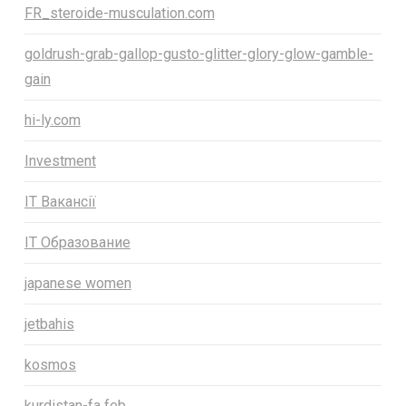
FR_steroide-musculation.com
goldrush-grab-gallop-gusto-glitter-glory-glow-gamble-
gain
hi-ly.com
Investment
IT Вакансії
IT Образование
japanese women
jetbahis
kosmos
kurdistan-fa feb