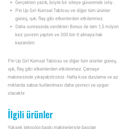
Gerçekten yazık, böyle bir siteye güvenmek istiy…
Pin Up Girl Kumsal Tablosu ve diğer tüm ürünler
güneş, ışık, flaş gibi etkenlerden etkilenmez.
Daha sonrasında verdikleri Bonus ile tam 1,5 milyon
kez çevirim yaptım ve 300 bin tl almaya hak
kazandım.
Pin Up Girl Kumsal Tablosu ve diğer tüm ürünler güneş,
ışık, flaş gibi etkenlerden etkilenmez. Çamaşır
makinesinde yıkayabilirsiniz. Hatta kısa durulama ve az
miktarda sabun kullanılması daha çevreci ve uygun
olacaktır.
İlgili ürünler
Yüksek teknoloji baskı makineleriyle basılan