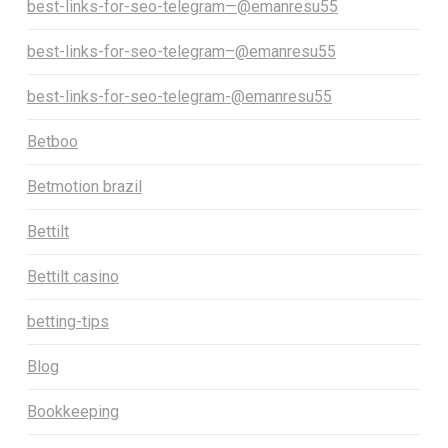
best-links-for-seo-telegram—@emanresu55
best-links-for-seo-telegram–@emanresu55
best-links-for-seo-telegram-@emanresu55
Betboo
Betmotion brazil
Bettilt
Bettilt casino
betting-tips
Blog
Bookkeeping