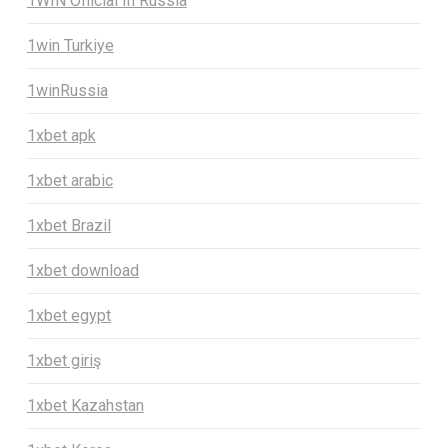
1WIN Official In Russia
1win Turkiye
1winRussia
1xbet apk
1xbet arabic
1xbet Brazil
1xbet download
1xbet egypt
1xbet giriş
1xbet Kazahstan