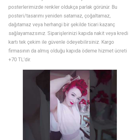
posterlerimizde renkler oldukça parlak görünür. Bu
posteri/tasarımı yeniden satamaz, çoğaltamaz,
dağıtamaz veya herhangi bir şekilde ticari kazanç
sağlayamazsınız. Siparişlerinizi kapıda nakit veya kredi
kartı tek çekim ile güvenle ödeyebilirsiniz. Kargo
firmasının da almış olduğu kapıda ödeme hizmet ücreti
+70 TL’dir.