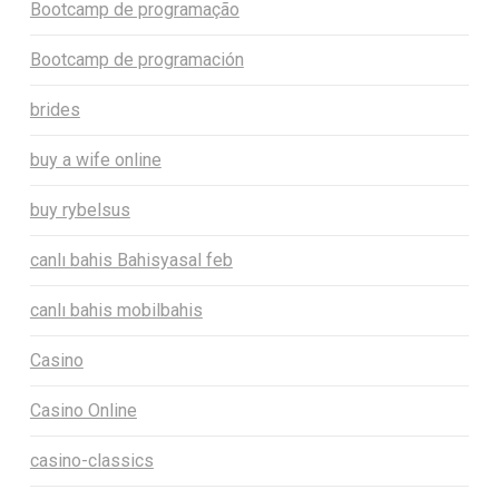
Bootcamp de programação
Bootcamp de programación
brides
buy a wife online
buy rybelsus
canlı bahis Bahisyasal feb
canlı bahis mobilbahis
Casino
Casino Online
casino-classics