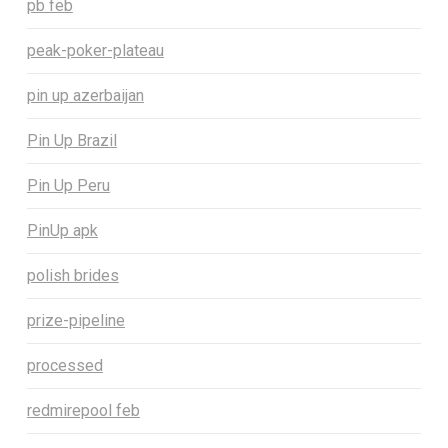
pb feb
peak-poker-plateau
pin up azerbaijan
Pin Up Brazil
Pin Up Peru
PinUp apk
polish brides
prize-pipeline
processed
redmirepool feb