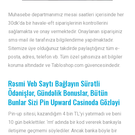
Muhasebe departmanımız mesai saatleri içerisinde her
30dk’da bir havale-eft siparişlerinin kontrollerini
sağlamakta ve onay vermektedir. Onaylanan siparişiniz
sms-mail ile tarafınıza bilgilendirme yapılmaktadır.
Sitemize üye olduğunuz takdirde paylaştığınız tüm e-
posta, adres, telefon vb. Tüm özel şahsınıza ait bilgiler
koruma altındadır ve Tabloshop.com güvencesindedir.
Rəsmi Veb Saytı Bağlayın️ Sürətli
Ödənişlər, Gündəlik Bonuslar, Bütün
Bunlar Sizi Pin Upward Casinoda Gözləyi
Pin-up sitesi, kazandığım 4 bin TL’yi yatırmadı ve beni
10 gün beklettiler. ‘rrn’ adında bir kod vererek bankayla
iletişime geçmemi söylediler. Ancak banka böyle bir