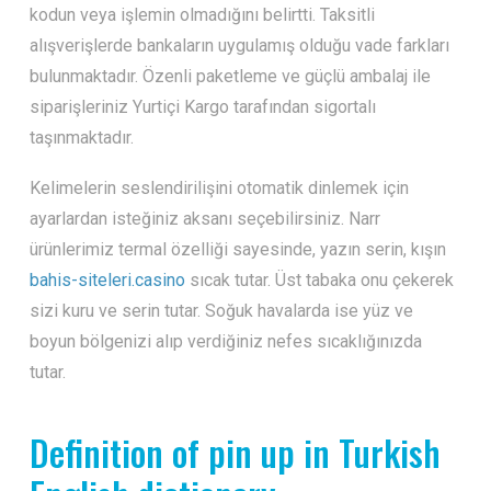
kodun veya işlemin olmadığını belirtti. Taksitli
alışverişlerde bankaların uygulamış olduğu vade farkları
bulunmaktadır. Özenli paketleme ve güçlü ambalaj ile
siparişleriniz Yurtiçi Kargo tarafından sigortalı
taşınmaktadır.
Kelimelerin seslendirilişini otomatik dinlemek için
ayarlardan isteğiniz aksanı seçebilirsiniz. Narr
ürünlerimiz termal özelliği sayesinde, yazın serin, kışın
bahis-siteleri.casino
sıcak tutar. Üst tabaka onu çekerek
sizi kuru ve serin tutar. Soğuk havalarda ise yüz ve
boyun bölgenizi alıp verdiğiniz nefes sıcaklığınızda
tutar.
Definition of pin up in Turkish