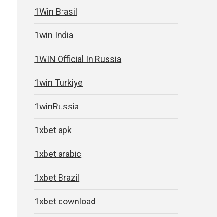
1Win Brasil
1win India
1WIN Official In Russia
1win Turkiye
1winRussia
1xbet apk
1xbet arabic
1xbet Brazil
1xbet download