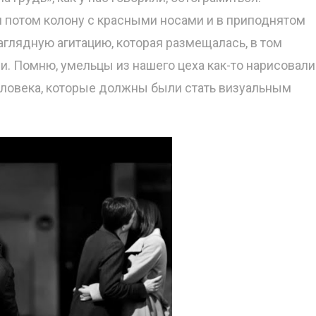
потом колону с красными носами и в приподнятом
аглядную агитацию, которая размещалась, в том
ми. Помню, умельцы из нашего цеха как-то нарисовали
ловека, которые должны были стать визуальным