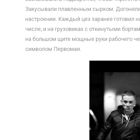
Закусывали плавленным сырком. Догоняли 
настроении. Каждый цех заранее готовил н
числе, и на грузовиках с откинутыми борта
на большом щите мощные руки рабочего че
символом Первомая.