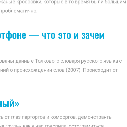
жаные кроссовки, которые в то время были большим
 проблематично.
тфоне — что это и зачем
ваны данные Толкового словаря русского языка с
ий о происхождении слов (2007). Происходит от
нный»
 от глаз парторгов и комсоргов, демонстранты
а грудь», как у нас говорили, остограмиться.