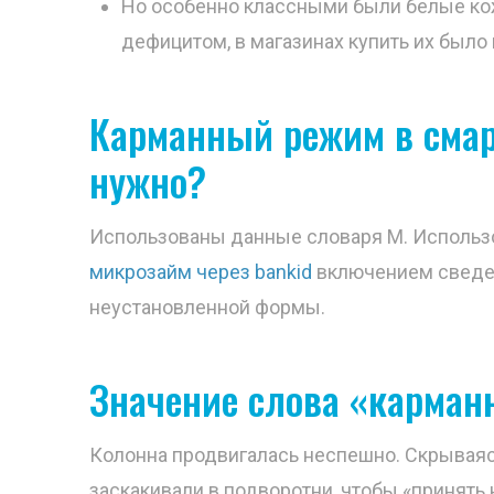
Но особенно классными были белые ко
дефицитом, в магазинах купить их было
Карманный режим в смар
нужно?
Использованы данные словаря М. Использо
микрозайм через bankid
включением сведен
неустановленной формы.
Значение слова «карма
Колонна продвигалась неспешно. Скрываясь
заскакивали в подворотни, чтобы «принять н