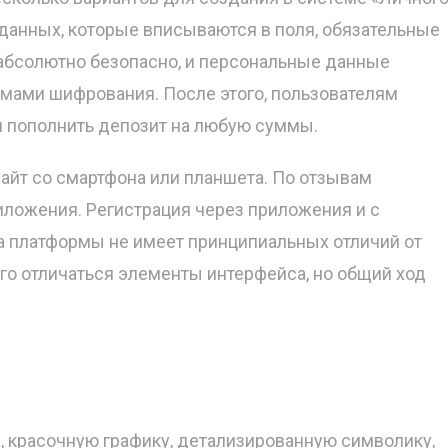
данных, которые вписываются в поля, обязательные
 абсолютно безопасно, и персональные данные
мами шифрования. После этого, пользователям
 пополнить депозит на любую суммы.
сайт со смартфона или планшета. По отзывам
иложения. Регистрация через приложения и с
 платформы не имеет принципиальных отличий от
го отличаться элементы интерфейса, но общий ход
, красочную графику, детализированную символику,