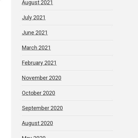
August 2021
July 2021
June 2021
March 2021
February 2021
November 2020
October 2020
September 2020
August 2020