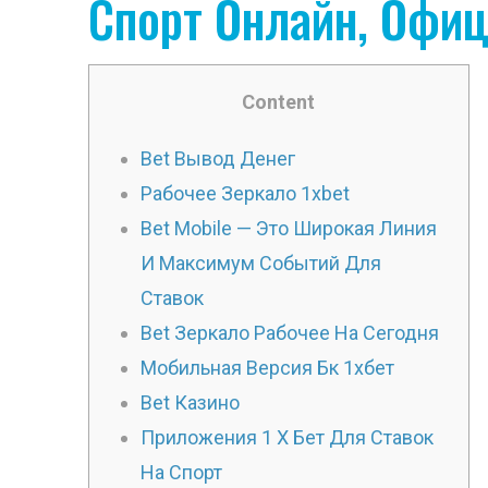
Спорт Онлайн, Офиц
Content
Bet Вывод Денег
Рабочее Зеркало 1xbet
Bet Mobile — Это Широкая Линия
И Максимум Событий Для
Ставок
Bet Зеркало Рабочее На Сегодня
Мобильная Версия Бк 1хбет
Bet Казино
Приложения 1 Х Бет Для Ставок
На Спорт