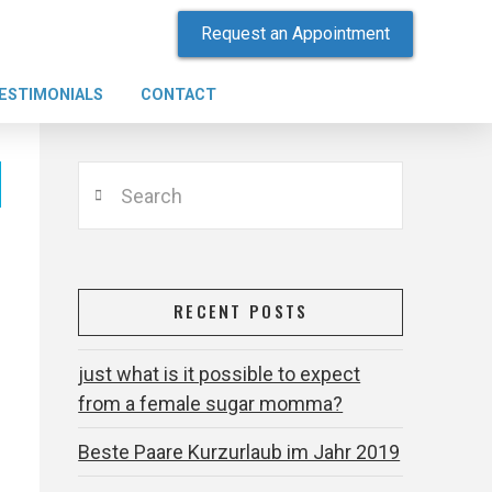
Request an Appointment
ESTIMONIALS
CONTACT
Search
RECENT POSTS
just what is it possible to expect
from a female sugar momma?
Beste Paare Kurzurlaub im Jahr 2019