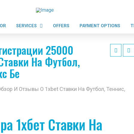
TOR
SERVICES
OFFERS
PAYMENT OPTIONS
T
егистрации 25000
Ставки На Футбол,
кс Бе
Обзор И Отзывы О 1xbet Ставки На Футбол, Теннис,
ра 1хбет Ставки На