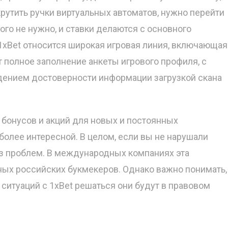
рутить ручки виртуальных автоматов, нужно перейти
го не нужно, и ставки делаются с основного
xBet относится широкая игровая линия, включающая
т полное заполнение анкеты игрового профиля, с
дением достоверности информации загрузкой скана
 бонусов и акций для новых и постоянных
 более интересной. В целом, если вы не нарушали
ез проблем. В международных компаниях эта
ных российских букмекеров. Однако важно понимать,
ситуаций с 1xBet решаться они будут в правовом