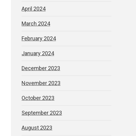
April 2024
March 2024
February 2024
January 2024
December 2023
November 2023
October 2023
September 2023
August 2023