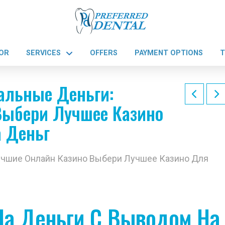
OR
SERVICES
OFFERS
PAYMENT OPTIONS
T
альные Деньги:
Выбери Лучшее Казино
 Деньг
учшие Онлайн Казино Выбери Лучшее Казино Для
На Деньги С Выводом На