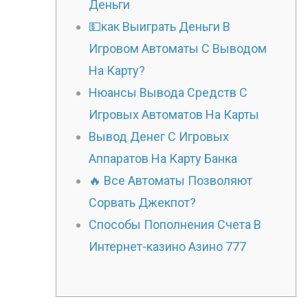
Деньги
💵как Выиграть Деньги В
Игровом Автоматы С Выводом
На Карту?
Нюансы Вывода Средств С
Игровых Автоматов На Карты
Вывод Денег С Игровых
Аппаратов На Карту Банка
🔥 Все Автоматы Позволяют
Сорвать Джекпот?
Способы Пополнения Счета В
Интернет-казино Азино 777