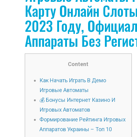
Карту Онлайн Слоты
2023 Году, Официа
Аппараты Без Регис
Content
Как Начать Играть В Демо
Игровые Автоматы
💰 Бонусы Интернет Казино И
Игровых Автоматов
Формирование Рейтинга Игровых
Аппаратов Украины – Топ 10