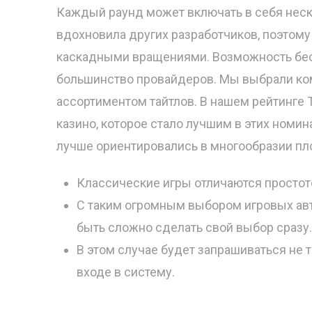
Каждый раунд может включать в себя нес
вдохновила других разработчиков, поэтому
каскадными вращениями. Возможность бес
большинство провайдеров. Мы выбрали ко
ассортиментом тайтлов. В нашем рейтинге 
казино, которое стало лучшим в этих номин
лучше ориентировались в многообразии пл
Классические игры отличаются простот
С таким огромным выбором игровых ав
быть сложно сделать свой выбор сразу
В этом случае будет запрашиваться не 
входе в систему.