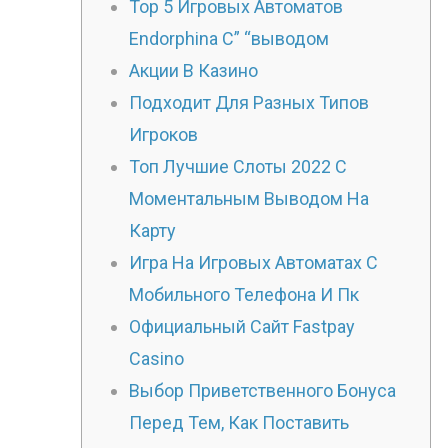
Top 5 Игровых Автоматов
Endorphina С” “выводом
Акции В Казино
Подходит Для Разных Типов
Игроков
Топ Лучшие Слоты 2022 С
Моментальным Выводом На
Карту
Игра На Игровых Автоматах С
Мобильного Телефона И Пк
Официальный Сайт Fastpay
Casino
Выбор Приветственного Бонуса
Перед Тем, Как Поставить