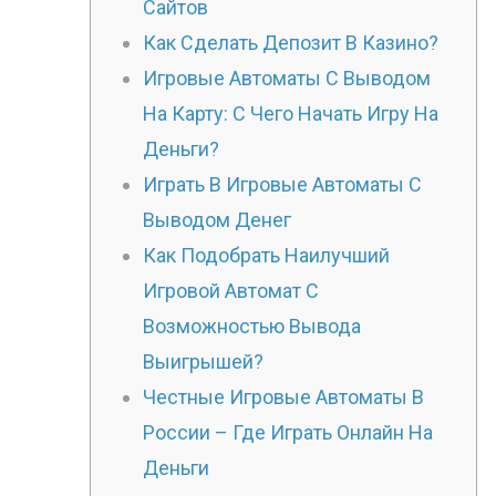
Сайтов
Как Сделать Депозит В Казино?
Игровые Автоматы С Выводом
На Карту: С Чего Начать Игру На
Деньги?
Играть В Игровые Автоматы С
Выводом Денег
Как Подобрать Наилучший
Игровой Автомат С
Возможностью Вывода
Выигрышей?
Честные Игровые Автоматы В
России – Где Играть Онлайн На
Деньги